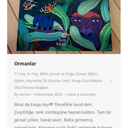
Ormanlar
7+ Yaş
,
9+ Yaş
,
Bilim
,
Çocuk ve Doğa
,
Dünya
,
Eğitici
,
Eğitim
,
Hayvanlar
,
İlk Okuma
,
Keşif
,
Kurgu Dışı Kitaplar
,
Okul Öncesi Kitapları
By
Semra
6 November 2024
Leave a comment
Biraz da kurgu dışı💙 Öncelikle ba-yıl-dım.
Çeşitliliğe, renk cümbüşüne hayran kaldım. Tam bir
görsel şölen. Sanat eseri. Balta girmemiş
ormanlarda, dünyanın çook farklı yerlerinde bulunan