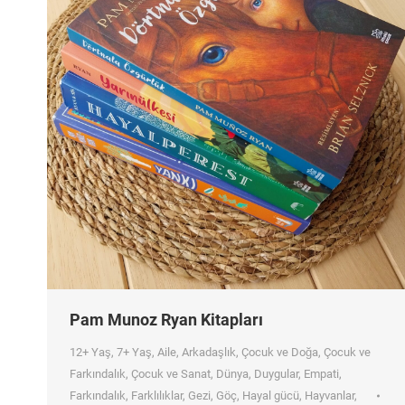
Pam Munoz Ryan Kitapları
12+ Yaş
,
7+ Yaş
,
Aile
,
Arkadaşlık
,
Çocuk ve Doğa
,
Çocuk ve
Farkındalık
,
Çocuk ve Sanat
,
Dünya
,
Duygular
,
Empati
,
Farkındalık
,
Farklılıklar
,
Gezi
,
Göç
,
Hayal gücü
,
Hayvanlar
,