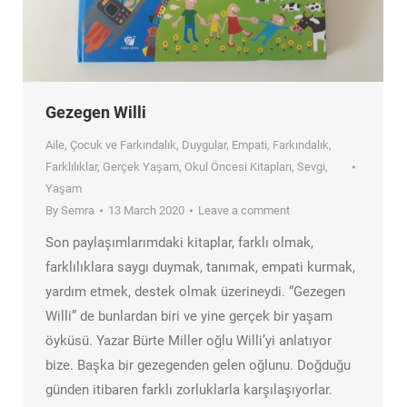
Gezegen Willi
Aile
,
Çocuk ve Farkındalık
,
Duygular
,
Empati
,
Farkındalık
,
Farklılıklar
,
Gerçek Yaşam
,
Okul Öncesi Kitapları
,
Sevgi
,
Yaşam
By
Semra
13 March 2020
Leave a comment
Son paylaşımlarımdaki kitaplar, farklı olmak,
farklılıklara saygı duymak, tanımak, empati kurmak,
yardım etmek, destek olmak üzerineydi. “Gezegen
Willi” de bunlardan biri ve yine gerçek bir yaşam
öyküsü. Yazar Bürte Miller oğlu Willi’yi anlatıyor
bize. Başka bir gezegenden gelen oğlunu. Doğduğu
günden itibaren farklı zorluklarla karşılaşıyorlar.