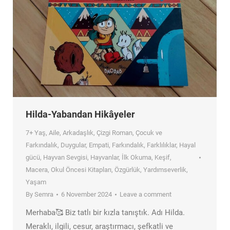
Hilda-Yabandan Hikâyeler
7+ Yaş
,
Aile
,
Arkadaşlık
,
Çizgi Roman
,
Çocuk ve
Farkındalık
,
Duygular
,
Empati
,
Farkındalık
,
Farklılıklar
,
Hayal
gücü
,
Hayvan Sevgisi
,
Hayvanlar
,
İlk Okuma
,
Keşif
,
Macera
,
Okul Öncesi Kitapları
,
Özgürlük
,
Yardımseverlik
,
Yaşam
By
Semra
6 November 2024
Leave a comment
Merhaba🥰 Biz tatlı bir kızla tanıştık. Adı Hilda.
Meraklı, ilgili, cesur, araştırmacı, şefkatli ve