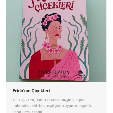
Frida’nın Çiçekleri
12+ Yaş
,
7+ Yaş
,
Çocuk ve Sanat
,
Duygular
,
Empati
,
Farkındalık
,
Farklılıklar
,
Hayal gücü
,
Hayvanlar
,
Özgürlük
,
Sanat
,
Sevgi
,
Yaşam