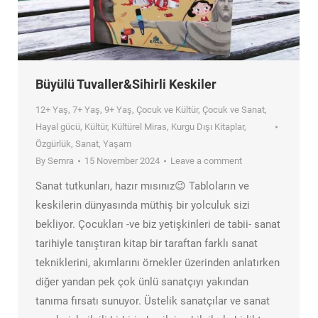
Büyülü Tuvaller&Sihirli Keskiler
12+ Yaş
,
7+ Yaş
,
9+ Yaş
,
Çocuk ve Kültür
,
Çocuk ve Sanat
,
Hayal gücü
,
Kültür
,
Kültürel Miras
,
Kurgu Dışı Kitaplar
,
Özgürlük
,
Sanat
,
Yaşam
By
Semra
15 November 2024
Leave a comment
Sanat tutkunları, hazır mısınız😉 Tabloların ve
keskilerin dünyasında müthiş bir yolculuk sizi
bekliyor. Çocukları -ve biz yetişkinleri de tabii- sanat
tarihiyle tanıştıran kitap bir taraftan farklı sanat
tekniklerini, akımlarını örnekler üzerinden anlatırken
diğer yandan pek çok ünlü sanatçıyı yakından
tanıma fırsatı sunuyor. Üstelik sanatçılar ve sanat