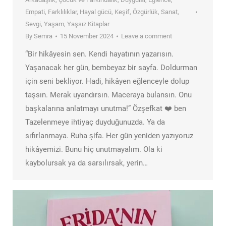
Empati
,
Farklılıklar
,
Hayal gücü
,
Keşif
,
Özgürlük
,
Sanat
,
Sevgi
,
Yaşam
,
Yaşsız Kitaplar
By
Semra
15 November 2024
Leave a comment
“Bir hikâyesin sen. Kendi hayatının yazarısın.
Yaşanacak her gün, bembeyaz bir sayfa. Doldurman
için seni bekliyor. Hadi, hikâyen eğlenceyle dolup
taşsın. Merak uyandırsın. Maceraya bulansın. Onu
başkalarına anlatmayı unutma!” Özşefkat ❤️ ben
Tazelenmeye ihtiyaç duyduğunuzda. Ya da
sıfırlanmaya. Ruha şifa. Her gün yeniden yazıyoruz
hikâyemizi. Bunu hiç unutmayalım. Ola ki
kaybolursak ya da sarsılırsak, yerin…