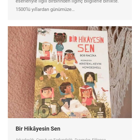
eserleriyle ilgili birbirinden ilginç bilgilerle birlikte.
1500’lü yıllardan günümüze…
Bir Hikâyesin Sen
Arkadaşlık
,
Çocuk ve Farkındalık
,
Duygular
,
Eğlence
,