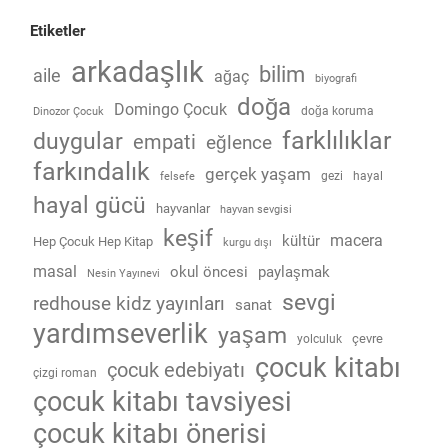
Etiketler
arkadaşlık
bilim
aile
ağaç
biyografi
doğa
Domingo Çocuk
doğa koruma
Dinozor Çocuk
farklılıklar
duygular
empati
eğlence
farkındalık
gerçek yaşam
gezi
hayal
felsefe
hayal gücü
hayvanlar
hayvan sevgisi
keşif
macera
kültür
Hep Çocuk Hep Kitap
kurgu dışı
masal
okul öncesi
paylaşmak
Nesin Yayınevi
sevgi
redhouse kidz yayınları
sanat
yardımseverlik
yaşam
çevre
yolculuk
çocuk kitabı
çocuk edebiyatı
çizgi roman
çocuk kitabı tavsiyesi
çocuk kitabı önerisi