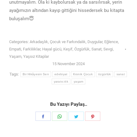
unutmayalım. Ola ki kaybolursak ya da sarsılırsak, yerin
ayağımızın altından kayıp gittiğini hissedersek bu kitapta
buluşalım😇
Categories:
Arkadaşlık
,
Çocuk ve Farkındalık
,
Duygular
,
Eğlence
,
Empati
,
Farklılıklar
,
Hayal gücü
,
Keşif
,
Özgürlük
,
Sanat
,
Sevgi
,
Yaşam
,
Yaşsız Kitaplar
15 November 2024
Tags:
Bir Hikâyesin Sen
edebiyat
Kronik Çocuk
özgürlük
sanat
yaratıcılık
yaşam
Bu Yazıyı Paylaş..
Share
Share
Share
Share
on
on
on
on
Facebook
WhatsApp
Twitter
Pinterest