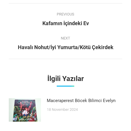
Post
PREVIOUS
navigation
Previous
Kafamın İçindeki Ev
post:
NEXT
Next
Havalı Nohut/İyi Yumurta/Kötü Çekirdek
post:
İlgili Yazılar
Maceraperest Böcek Bilimci Evelyn
18 November 2024