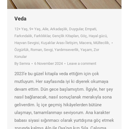
Veda
12+ Yaş
,
9+ Yaş
,
Aile
,
Arkadaşlık
,
Duygular
,
Empati
,
Farkındalık
,
Farklılıklar
,
Gençlik Kitapları
,
Göç
,
Hayal gücü
,
Hayvan Sevgisi
,
Kuşaklar Arası İletişim
,
Macera
,
Mültecilik
,
Özgürlük
,
Roman
,
Sevgi
,
Yardımseverlik
,
Yaşam
,
Zor
Konular
By
Semra
6 November 2024
Leave a comment
2023’e bu güzel kitapla veda ettiğim için çok
mutluyum. Her sayfasında iyi ki diyerek okumaya
devam ettim. Dün gece başlamıştım. İlgiyle, her şey
nasıl bağlanacak, nasıl sonuçlanak merakıyla sona
geliverdim. İç içe geçmiş hikâyelerden bütüne
ulaşmayı, tamamlanmayı seviyorum. Ana karakter
babası siyasi sığınmacı olarak yurtdışına göç etmek
zorunda kalmış Alp ile Oya’nın kızı Sıla. Çalışma…