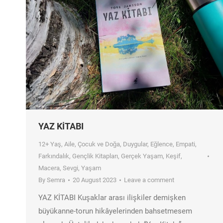
YAZ KİTABI
12+ Yaş
,
Aile
,
Çocuk ve Doğa
,
Duygular
,
Eğlence
,
Empati
,
Farkındalık
,
Gençlik Kitapları
,
Gerçek Yaşam
,
Keşif
,
Macera
,
Sevgi
,
Yaşam
By
Semra
20 August 2023
Leave a comment
YAZ KİTABI Kuşaklar arası ilişkiler demişken
büyükanne-torun hikâyelerinden bahsetmesem