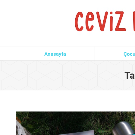
Anasayfa
Çocu
Ta