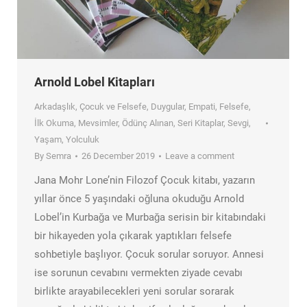
Arnold Lobel Kitapları
Arkadaşlık
,
Çocuk ve Felsefe
,
Duygular
,
Empati
,
Felsefe
,
İlk Okuma
,
Mevsimler
,
Ödünç Alınan
,
Seri Kitaplar
,
Sevgi
,
Yaşam
,
Yolculuk
By
Semra
26 December 2019
Leave a comment
Jana Mohr Lone’nin Filozof Çocuk kitabı, yazarın
yıllar önce 5 yaşındaki oğluna okuduğu Arnold
Lobel’in Kurbağa ve Murbağa serisin bir kitabındaki
bir hikayeden yola çıkarak yaptıkları felsefe
sohbetiyle başlıyor. Çocuk sorular soruyor. Annesi
ise sorunun cevabını vermekten ziyade cevabı
birlikte arayabilecekleri yeni sorular sorarak