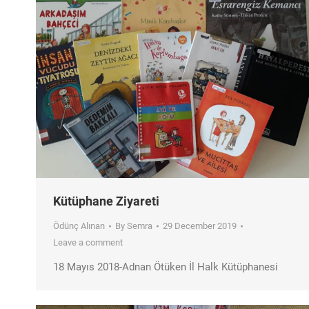
Kütüphane Ziyareti
Ödünç Alınan
By
Semra
29 December 2019
Leave a comment
18 Mayıs 2018-Adnan Ötüken İl Halk Kütüphanesi