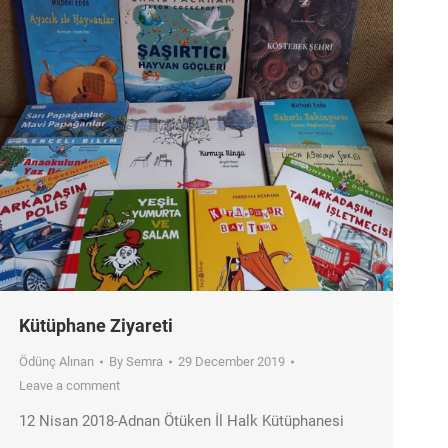
Kütüphane Ziyareti
Ödünç Alınan
By
Semra
29 December 2019
Leave a comment
12 Nisan 2018-Adnan Ötüken İl Halk Kütüphanesi