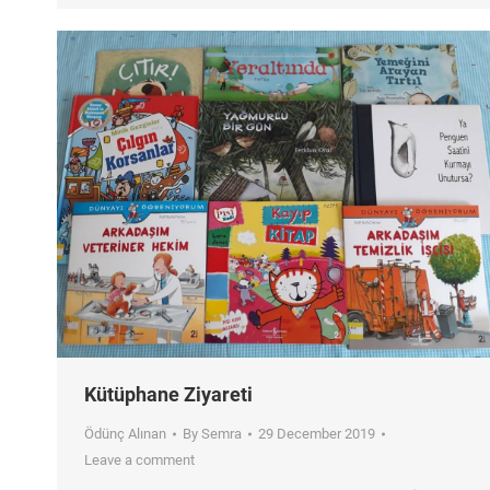
Kütüphane Ziyareti
Ödünç Alınan
By
Semra
29 December 2019
Leave a comment