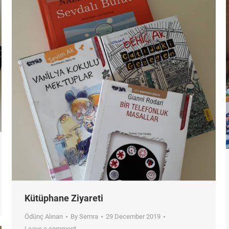
Kütüphane Ziyareti
Ödünç Alınan
By
Semra
29 December 2019
Leave a comment