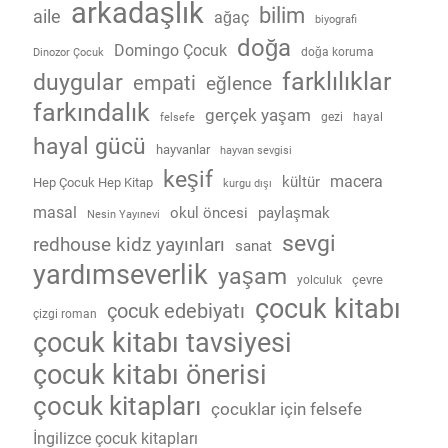
arkadaşlık
bilim
aile
ağaç
biyografi
doğa
Domingo Çocuk
doğa koruma
Dinozor Çocuk
farklılıklar
duygular
empati
eğlence
farkındalık
gerçek yaşam
gezi
hayal
felsefe
hayal gücü
hayvanlar
hayvan sevgisi
keşif
macera
kültür
Hep Çocuk Hep Kitap
kurgu dışı
masal
okul öncesi
paylaşmak
Nesin Yayınevi
sevgi
redhouse kidz yayınları
sanat
yardımseverlik
yaşam
çevre
yolculuk
çocuk kitabı
çocuk edebiyatı
çizgi roman
çocuk kitabı tavsiyesi
çocuk kitabı önerisi
çocuk kitapları
çocuklar için felsefe
İngilizce çocuk kitapları