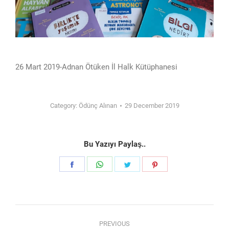
26 Mart 2019-Adnan Ötüken İl Halk Kütüphanesi
Category:
Ödünç Alınan
29 December 2019
Bu Yazıyı Paylaş..
Share
Share
Share
Share
on
on
on
on
Facebook
WhatsApp
Twitter
Pinterest
Post
PREVIOUS