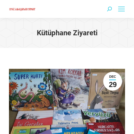
Search:
Kütüphane Ziyareti
DEC
29