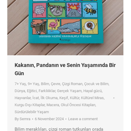
Kakanın, Pandanın ve Senin Yaşamında Bir
Gün
7+ Yaş
,
9+ Yaş
,
Bilim
,
Çevre
,
Çizgi Roman
,
Çocuk ve Bilim
,
Dünya
,
Eğitici
,
Farklılıklar
,
Gerçek Yaşam
,
Hayal gücü
,
Hayvanlar
,
İcat
,
İlk Okuma
,
Keşif
,
Kültür
,
Kültürel Miras
,
Kurgu Dışı Kitaplar
,
Macera
,
Okul Öncesi Kitapları
,
Sürdürülebilir Yaşam
By
Semra
6 November 2024
Leave a comment
Bilim meraklıları, çizgi roman tutkunları orada