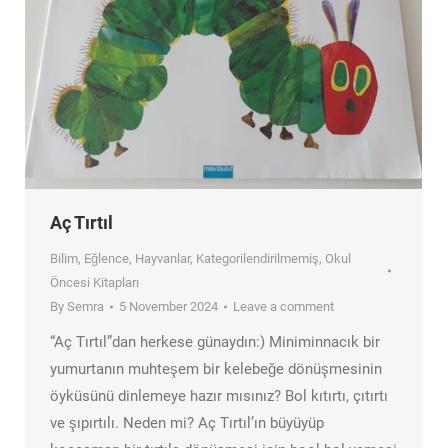
Aç Tırtıl
Bilim
,
Eğlence
,
Hayvanlar
,
Kategorilendirilmemiş
,
Okul
Öncesi Kitapları
By
Semra
5 November 2024
Leave a comment
“Aç Tırtıl”dan herkese günaydın:) Miniminnacık bir
yumurtanın muhteşem bir kelebeğe dönüşmesinin
öyküsünü dinlemeye hazır mısınız? Bol kıtırtı, çıtırtı
ve şıpırtılı. Neden mi? Aç Tırtıl’ın büyüyüp