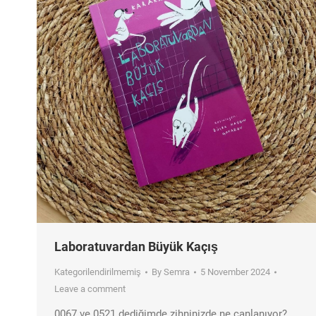
Laboratuvardan Büyük Kaçış
Kategorilendirilmemiş
By
Semra
5 November 2024
Leave a comment
0067 ve 0521 dediğimde zihninizde ne canlanıyor?