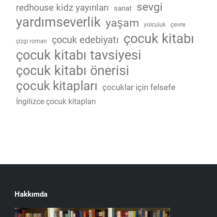
sevgi
redhouse kidz yayınları
sanat
yardımseverlik
yaşam
çevre
yolculuk
çocuk kitabı
çocuk edebiyatı
çizgi roman
çocuk kitabı tavsiyesi
çocuk kitabı önerisi
çocuk kitapları
çocuklar için felsefe
İngilizce çocuk kitapları
Hakkımda