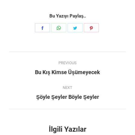
Bu Yazıyı Paylaş..
Share
Share
Share
Share
on
on
on
on
Facebook
WhatsApp
Twitter
Pinterest
Post
PREVIOUS
navigation
Previous
Bu Kış Kimse Üşümeyecek
post:
NEXT
Next
Şöyle Şeyler Böyle Şeyler
post:
İlgili Yazılar