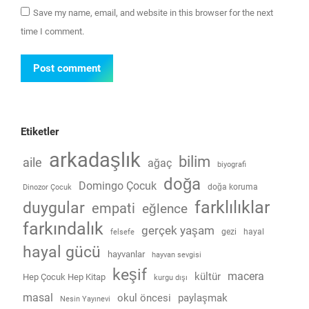
Save my name, email, and website in this browser for the next
time I comment.
Post comment
Etiketler
arkadaşlık
bilim
aile
ağaç
biyografi
doğa
Domingo Çocuk
doğa koruma
Dinozor Çocuk
farklılıklar
duygular
empati
eğlence
farkındalık
gerçek yaşam
gezi
hayal
felsefe
hayal gücü
hayvanlar
hayvan sevgisi
keşif
macera
kültür
Hep Çocuk Hep Kitap
kurgu dışı
masal
okul öncesi
paylaşmak
Nesin Yayınevi