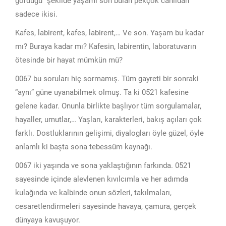
gördüğü” şekilde yaşamı son bulan pekçok canlıdan
sadece ikisi.
Kafes, labirent, kafes, labirent,… Ve son. Yaşam bu kadar
mı? Buraya kadar mı? Kafesin, labirentin, laboratuvarın
ötesinde bir hayat mümkün mü?
0067 bu soruları hiç sormamış. Tüm gayreti bir sonraki
“aynı” güne uyanabilmek olmuş. Ta ki 0521 kafesine
gelene kadar. Onunla birlikte başlıyor tüm sorgulamalar,
hayaller, umutlar,… Yaşları, karakterleri, bakış açıları çok
farklı. Dostluklarının gelişimi, diyalogları öyle güzel, öyle
anlamlı ki başta sona tebessüm kaynağı.
0067 iki yaşında ve sona yaklaştığının farkında. 0521
sayesinde içinde alevlenen kıvılcımla ve her adımda
kulağında ve kalbinde onun sözleri, takılmaları,
cesaretlendirmeleri sayesinde havaya, çamura, gerçek
dünyaya kavuşuyor.