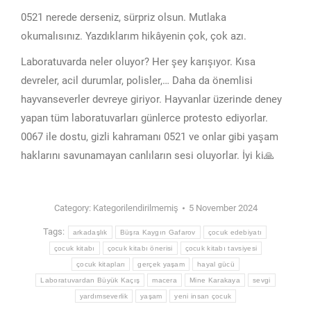
0521 nerede derseniz, sürpriz olsun. Mutlaka
okumalısınız. Yazdıklarım hikâyenin çok, çok azı.
Laboratuvarda neler oluyor? Her şey karışıyor. Kısa
devreler, acil durumlar, polisler,… Daha da önemlisi
hayvanseverler devreye giriyor. Hayvanlar üzerinde deney
yapan tüm laboratuvarları günlerce protesto ediyorlar.
0067 ile dostu, gizli kahramanı 0521 ve onlar gibi yaşam
haklarını savunamayan canlıların sesi oluyorlar. İyi ki🙏
Category:
Kategorilendirilmemiş
5 November 2024
Tags:
arkadaşlık
Büşra Kaygın Gafarov
çocuk edebiyatı
çocuk kitabı
çocuk kitabı önerisi
çocuk kitabı tavsiyesi
çocuk kitapları
gerçek yaşam
hayal gücü
Laboratuvardan Büyük Kaçış
macera
Mine Karakaya
sevgi
yardımseverlik
yaşam
yeni insan çocuk