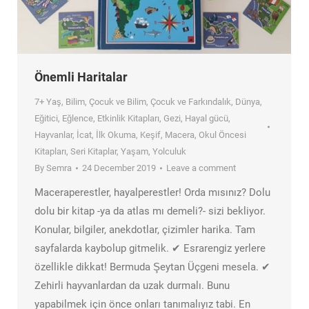
Önemli Haritalar
7+ Yaş
,
Bilim
,
Çocuk ve Bilim
,
Çocuk ve Farkındalık
,
Dünya
,
Eğitici
,
Eğlence
,
Etkinlik Kitapları
,
Gezi
,
Hayal gücü
,
Hayvanlar
,
İcat
,
İlk Okuma
,
Keşif
,
Macera
,
Okul Öncesi
Kitapları
,
Seri Kitaplar
,
Yaşam
,
Yolculuk
By
Semra
24 December 2019
Leave a comment
Maceraperestler, hayalperestler! Orda mısınız? Dolu
dolu bir kitap -ya da atlas mı demeli?- sizi bekliyor.
Konular, bilgiler, anekdotlar, çizimler harika. Tam
sayfalarda kaybolup gitmelik. ✔ Esrarengiz yerlere
özellikle dikkat! Bermuda Şeytan Üçgeni mesela. ✔
Zehirli hayvanlardan da uzak durmalı. Bunu
yapabilmek için önce onları tanımalıyız tabi. En