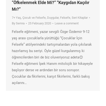
”Öfkelenmek Elde Mi?” ”Kaygıdan Kaçılır
Mı?”
7+ Yaş
,
Çocuk ve Felsefe
,
Duygular
,
Felsefe
,
Seri Kitaplar
By
Semra
25 February 2020
Leave a comment
Felsefe eğitmeni, yazar sevgili Özge Özdemir 9-12
yaş arası çocuklarla yürüttüğü “Çocuklar İçin
Felsefe” atölyerindeki tartışmalardan yola çıkılarak
hazırlamış bu seriyi. Öyle güzel kurgulanmış ki
öğrencilerden biri de biz oluveriyoruz adeta😊
Felsefe eğitmeni İpek Hanım mitolojik bir hikayeyle
başlıyor derse ve ardından bir soru soruyor.
Çocuklar da fikirlerini, karşıt fikirlerini, farklı bakış
açılarını…