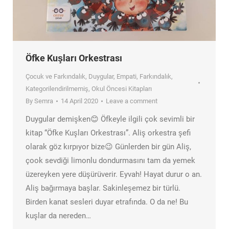
Öfke Kuşları Orkestrası
Çocuk ve Farkındalık
,
Duygular
,
Empati
,
Farkındalık
,
Kategorilendirilmemiş
,
Okul Öncesi Kitapları
By
Semra
14 April 2020
Leave a comment
Duygular demişken😊 Öfkeyle ilgili çok sevimli bir
kitap “Öfke Kuşları Orkestrası”. Aliş orkestra şefi
olarak göz kırpıyor bize😉 Günlerden bir gün Aliş,
çook sevdiği limonlu dondurmasını tam da yemek
üzereyken yere düşürüverir. Eyvah! Hayat durur o an.
Aliş bağırmaya başlar. Sakinleşemez bir türlü.
Birden kanat sesleri duyar etrafında. O da ne! Bu
kuşlar da nereden…