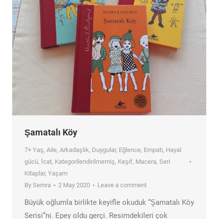
Şamatalı Köy
7+ Yaş
,
Aile
,
Arkadaşlık
,
Duygular
,
Eğlence
,
Empati
,
Hayal
gücü
,
İcat
,
Kategorilendirilmemiş
,
Keşif
,
Macera
,
Seri
Kitaplar
,
Yaşam
By
Semra
2 May 2020
Leave a comment
Büyük oğlumla birlikte keyifle okuduk “Şamatalı Köy
Serisi”ni. Epey oldu gerçi. Resimdekileri çok