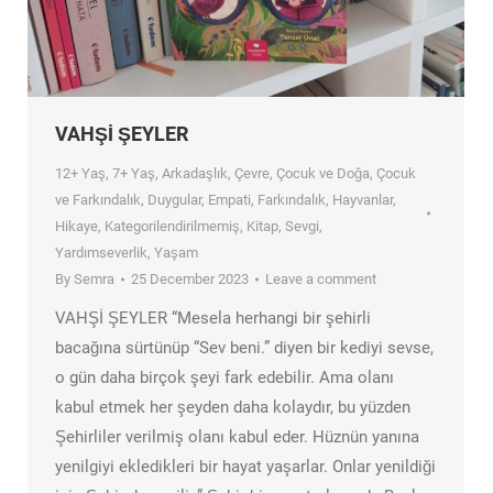
VAHŞİ ŞEYLER
12+ Yaş
,
7+ Yaş
,
Arkadaşlık
,
Çevre
,
Çocuk ve Doğa
,
Çocuk
ve Farkındalık
,
Duygular
,
Empati
,
Farkındalık
,
Hayvanlar
,
Hikaye
,
Kategorilendirilmemiş
,
Kitap
,
Sevgi
,
Yardımseverlik
,
Yaşam
By
Semra
25 December 2023
Leave a comment
VAHŞİ ŞEYLER “Mesela herhangi bir şehirli
bacağına sürtünüp “Sev beni.” diyen bir kediyi sevse,
o gün daha birçok şeyi fark edebilir. Ama olanı
kabul etmek her şeyden daha kolaydır, bu yüzden
Şehirliler verilmiş olanı kabul eder. Hüznün yanına
yenilgiyi ekledikleri bir hayat yaşarlar. Onlar yenildiği