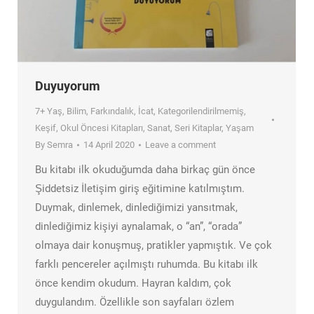
Duyuyorum
7+ Yaş
,
Bilim
,
Farkındalık
,
İcat
,
Kategorilendirilmemiş
,
Keşif
,
Okul Öncesi Kitapları
,
Sanat
,
Seri Kitaplar
,
Yaşam
By
Semra
14 April 2020
Leave a comment
Bu kitabı ilk okuduğumda daha birkaç gün önce
Şiddetsiz İletişim giriş eğitimine katılmıştım.
Duymak, dinlemek, dinlediğimizi yansıtmak,
dinlediğimiz kişiyi aynalamak, o “an”, “orada”
olmaya dair konuşmuş, pratikler yapmıştık. Ve çok
farklı pencereler açılmıştı ruhumda. Bu kitabı ilk
önce kendim okudum. Hayran kaldım, çok
duygulandım. Özellikle son sayfaları özlem