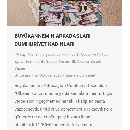
BÜYÜKANNEMİN ARKADAŞLARI
CUMHURİYET KADINLARI
7+ Yaş
,
Aile
,
Bilim
,
Çocuk ve Farkındalık
,
Çocuk ve Kültür
,
Eğitici
,
Farkındalık
,
Gerçek Yaşam
,
İlk Okuma
,
Sanat
,
Yaşam
By
Semra
27 October 2023
Leave a comment
Büyükannemin Arkadaşları Cumhuriyet Kadınları
“Ülkenin zor durumuna ya da kadınların henüz hiçbir
yerde adının geçmemesine takılı kalıp en başta
vazgeçseydi, ümidini ve azmetmeyi bıraksaydı ne o
günlerde ne de bugün genç kızlara ilham
olabilecekti.” “Büyükannemin Arkadaşları