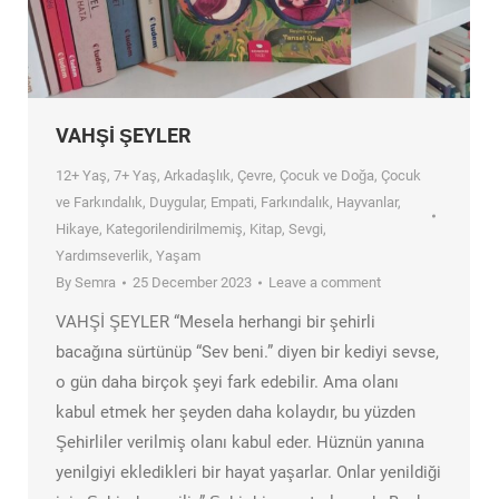
VAHŞİ ŞEYLER
12+ Yaş
,
7+ Yaş
,
Arkadaşlık
,
Çevre
,
Çocuk ve Doğa
,
Çocuk
ve Farkındalık
,
Duygular
,
Empati
,
Farkındalık
,
Hayvanlar
,
Hikaye
,
Kategorilendirilmemiş
,
Kitap
,
Sevgi
,
Yardımseverlik
,
Yaşam
By
Semra
25 December 2023
Leave a comment
VAHŞİ ŞEYLER “Mesela herhangi bir şehirli
bacağına sürtünüp “Sev beni.” diyen bir kediyi sevse,
o gün daha birçok şeyi fark edebilir. Ama olanı
kabul etmek her şeyden daha kolaydır, bu yüzden
Şehirliler verilmiş olanı kabul eder. Hüznün yanına
yenilgiyi ekledikleri bir hayat yaşarlar. Onlar yenildiği