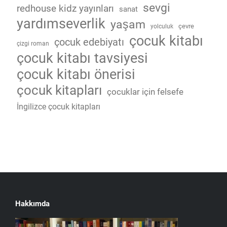
sevgi
redhouse kidz yayınları
sanat
yardımseverlik
yaşam
çevre
yolculuk
çocuk kitabı
çocuk edebiyatı
çizgi roman
çocuk kitabı tavsiyesi
çocuk kitabı önerisi
çocuk kitapları
çocuklar için felsefe
İngilizce çocuk kitapları
Hakkımda