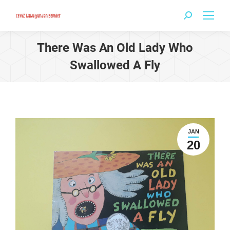
Search:
There Was An Old Lady Who
Swallowed A Fly
JAN
20