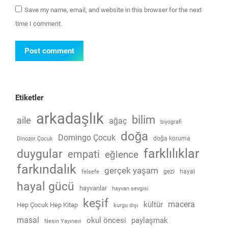
Save my name, email, and website in this browser for the next
time I comment.
Post comment
Etiketler
arkadaşlık
bilim
aile
ağaç
biyografi
doğa
Domingo Çocuk
doğa koruma
Dinozor Çocuk
farklılıklar
duygular
empati
eğlence
farkındalık
gerçek yaşam
gezi
hayal
felsefe
hayal gücü
hayvanlar
hayvan sevgisi
keşif
macera
kültür
Hep Çocuk Hep Kitap
kurgu dışı
masal
okul öncesi
paylaşmak
Nesin Yayınevi