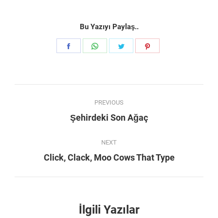
Bu Yazıyı Paylaş..
Share
Share
Share
Share
on
on
on
on
Facebook
WhatsApp
Twitter
Pinterest
Post
PREVIOUS
navigation
Previous
Şehirdeki Son Ağaç
post:
NEXT
Next
Click, Clack, Moo Cows That Type
post:
İlgili Yazılar