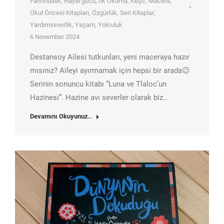
Farkındalık
,
Hayal gücü
,
İlk Okuma
,
Keşif
,
Macera
,
Okul Öncesi Kitapları
,
Özgürlük
,
Seri Kitaplar
,
Yardımseverlik
,
Yaşam
,
Yolculuk
6 November 2024
Destansoy Ailesi tutkunları, yeni maceraya hazır
mısınız? Aileyi ayırmamak için hepsi bir arada😉
Serinin sonuncu kitabı “Luna ve Tlaloc’un
Hazinesi”. Hazine avı severler olarak biz…
Devamını Okuyunuz..