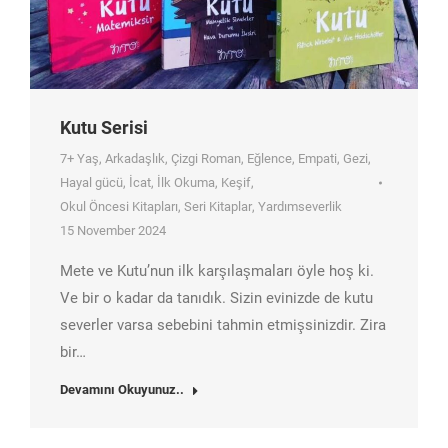
Kutu Serisi
7+ Yaş
,
Arkadaşlık
,
Çizgi Roman
,
Eğlence
,
Empati
,
Gezi
,
Hayal gücü
,
İcat
,
İlk Okuma
,
Keşif
,
Okul Öncesi Kitapları
,
Seri Kitaplar
,
Yardımseverlik
15 November 2024
Mete ve Kutu’nun ilk karşılaşmaları öyle hoş ki.
Ve bir o kadar da tanıdık. Sizin evinizde de kutu
severler varsa sebebini tahmin etmişsinizdir. Zira
bir…
Devamını Okuyunuz..