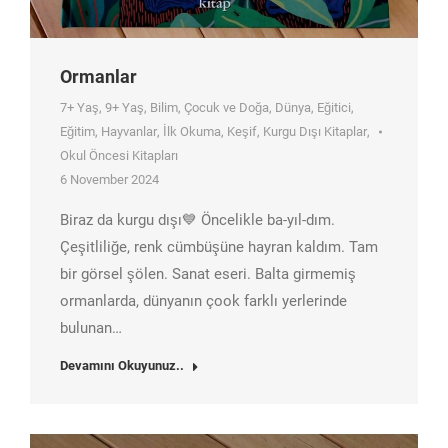
Ormanlar
7+ Yaş
,
9+ Yaş
,
Bilim
,
Çocuk ve Doğa
,
Dünya
,
Eğitici
,
Eğitim
,
Hayvanlar
,
İlk Okuma
,
Keşif
,
Kurgu Dışı Kitaplar
,
Okul Öncesi Kitapları
6 November 2024
Biraz da kurgu dışı💙 Öncelikle ba-yıl-dım.
Çeşitliliğe, renk cümbüşüne hayran kaldım. Tam
bir görsel şölen. Sanat eseri. Balta girmemiş
ormanlarda, dünyanın çook farklı yerlerinde
bulunan…
Devamını Okuyunuz..