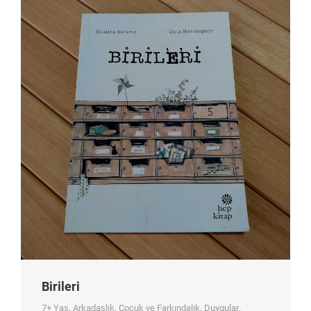
Birileri
7+ Yaş
,
Arkadaşlık
,
Çocuk ve Farkındalık
,
Duygular
,