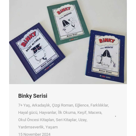
Binky Serisi
7+ Yaş
,
Arkadaşlık
,
Çizgi Roman
,
Eğlence
,
Farklılıklar
,
Hayal gücü
,
Hayvanlar
,
İlk Okuma
,
Keşif
,
Macera
,
Okul Öncesi Kitapları
,
Seri Kitaplar
,
Uzay
,
Yardımseverlik
,
Yaşam
15 November 2024