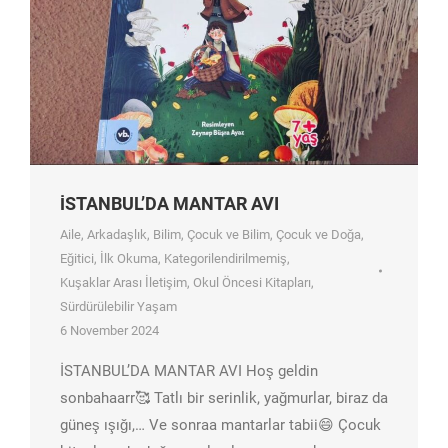
İSTANBUL’DA MANTAR AVI
Aile
,
Arkadaşlık
,
Bilim
,
Çocuk ve Bilim
,
Çocuk ve Doğa
,
Eğitici
,
İlk Okuma
,
Kategorilendirilmemiş
,
Kuşaklar Arası İletişim
,
Okul Öncesi Kitapları
,
Sürdürülebilir Yaşam
6 November 2024
İSTANBUL’DA MANTAR AVI Hoş geldin
sonbahaarr🥰 Tatlı bir serinlik, yağmurlar, biraz da
güneş ışığı,… Ve sonraa mantarlar tabii😄 Çocuk