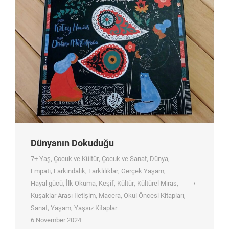
Dünyanın Dokuduğu
7+ Yaş
,
Çocuk ve Kültür
,
Çocuk ve Sanat
,
Dünya
,
Empati
,
Farkındalık
,
Farklılıklar
,
Gerçek Yaşam
,
Hayal gücü
,
İlk Okuma
,
Keşif
,
Kültür
,
Kültürel Miras
,
Kuşaklar Arası İletişim
,
Macera
,
Okul Öncesi Kitapları
,
Sanat
,
Yaşam
,
Yaşsız Kitaplar
6 November 2024