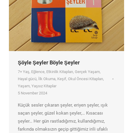
Şöyle Şeyler Böyle Şeyler
7+ Yaş
,
Eğlence
,
Etkinlik Kitapları
,
Gerçek Yaşam
,
Hayal gücü
,
İlk Okuma
,
Keşif
,
Okul Öncesi Kitapları
,
Yaşam
,
Yaşsız Kitaplar
5 November 2024
Küçük sesler çıkaran şeyler, eriyen şeyler, ışık
saçan şeyler, güzel kokan şeyler,… Kısacası
şeyler… Her gün rastladığımız, kullandığımız,
farkında olmaksızın geçip gittiğimiz irili ufaklı