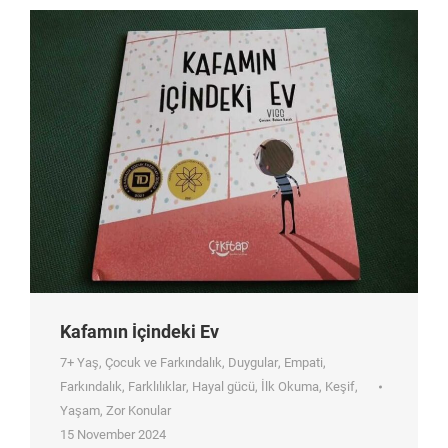
Kafamın İçindeki Ev
7+ Yaş
,
Çocuk ve Farkındalık
,
Duygular
,
Empati
,
Farkındalık
,
Farklılıklar
,
Hayal gücü
,
İlk Okuma
,
Keşif
,
Yaşam
,
Zor Konular
15 November 2024