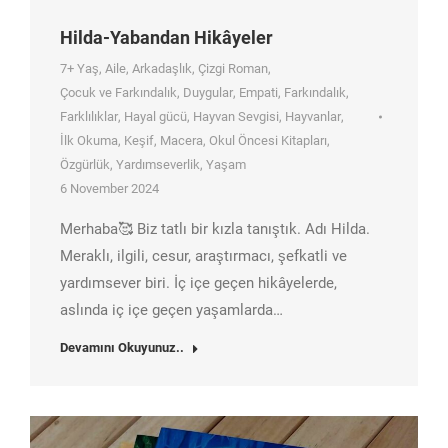
Hilda-Yabandan Hikâyeler
7+ Yaş
,
Aile
,
Arkadaşlık
,
Çizgi Roman
,
Çocuk ve Farkındalık
,
Duygular
,
Empati
,
Farkındalık
,
Farklılıklar
,
Hayal gücü
,
Hayvan Sevgisi
,
Hayvanlar
,
İlk Okuma
,
Keşif
,
Macera
,
Okul Öncesi Kitapları
,
Özgürlük
,
Yardımseverlik
,
Yaşam
6 November 2024
Merhaba🥰 Biz tatlı bir kızla tanıştık. Adı Hilda.
Meraklı, ilgili, cesur, araştırmacı, şefkatli ve
yardımsever biri. İç içe geçen hikâyelerde,
aslında iç içe geçen yaşamlarda…
Devamını Okuyunuz..