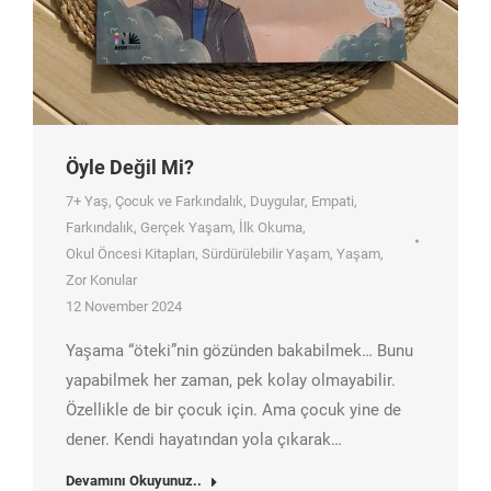
Öyle Değil Mi?
7+ Yaş
,
Çocuk ve Farkındalık
,
Duygular
,
Empati
,
Farkındalık
,
Gerçek Yaşam
,
İlk Okuma
,
Okul Öncesi Kitapları
,
Sürdürülebilir Yaşam
,
Yaşam
,
Zor Konular
12 November 2024
Yaşama “öteki”nin gözünden bakabilmek… Bunu
yapabilmek her zaman, pek kolay olmayabilir.
Özellikle de bir çocuk için. Ama çocuk yine de
dener. Kendi hayatından yola çıkarak…
Devamını Okuyunuz..