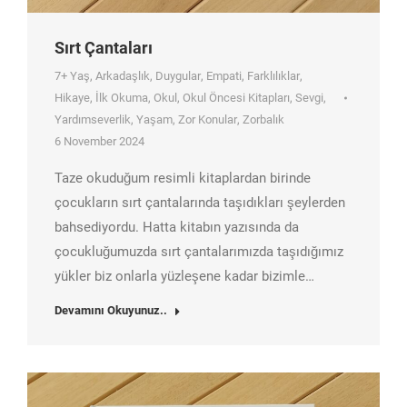
Sırt Çantaları
7+ Yaş
,
Arkadaşlık
,
Duygular
,
Empati
,
Farklılıklar
,
Hikaye
,
İlk Okuma
,
Okul
,
Okul Öncesi Kitapları
,
Sevgi
,
Yardımseverlik
,
Yaşam
,
Zor Konular
,
Zorbalık
6 November 2024
Taze okuduğum resimli kitaplardan birinde
çocukların sırt çantalarında taşıdıkları şeylerden
bahsediyordu. Hatta kitabın yazısında da
çocukluğumuzda sırt çantalarımızda taşıdığımız
yükler biz onlarla yüzleşene kadar bizimle…
Devamını Okuyunuz..