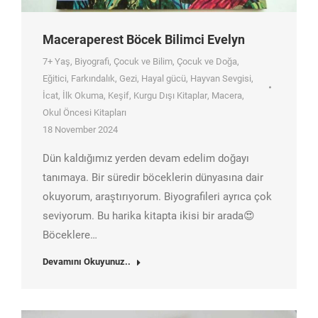
Maceraperest Böcek Bilimci Evelyn
7+ Yaş
,
Biyografi
,
Çocuk ve Bilim
,
Çocuk ve Doğa
,
Eğitici
,
Farkındalık
,
Gezi
,
Hayal gücü
,
Hayvan Sevgisi
,
İcat
,
İlk Okuma
,
Keşif
,
Kurgu Dışı Kitaplar
,
Macera
,
Okul Öncesi Kitapları
18 November 2024
Dün kaldığımız yerden devam edelim doğayı
tanımaya. Bir süredir böceklerin dünyasına dair
okuyorum, araştırıyorum. Biyografileri ayrıca çok
seviyorum. Bu harika kitapta ikisi bir arada😍
Böceklere…
Devamını Okuyunuz..