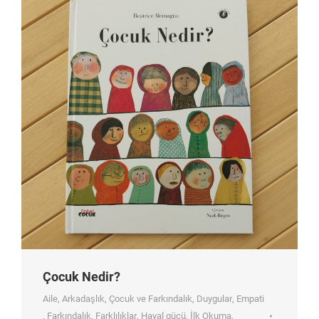
Çocuk Nedir?
Aile
,
Arkadaşlık
,
Çocuk ve Farkındalık
,
Duygular
,
Empati
,
Farkındalık
,
Farklılıklar
,
Hayal gücü
,
İlk Okuma
,