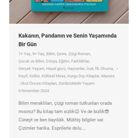
Kakanın, Pandanın ve Senin Yaşamında
Bir Gün
7+ Yaş
,
9+ Yaş
,
Bilim
,
Çevre
,
Çizgi Roman
,
Çocuk ve Bilim
,
Dünya
,
Eğitici
,
Farklılıklar
,
Gerçek Yaşam
,
Hayal gücü
,
Hayvanlar
,
İcat
,
İlk Okuma
,
Keşif
,
Kültür
,
Kültürel Miras
,
Kurgu Dışı Kitaplar
,
Macera
,
Okul Öncesi Kitapları
,
Sürdürülebilir Yaşam
6 November 2024
Bilim meraklıları, çizgi roman tutkunları orada
mısınız? Bu kitap tam sizlik😉 Ve de bizlik😎
Cüneyt ve ben bayıldık. Müthiş bilgiler var.
Çizimler harika. Esprilerle dolu.…