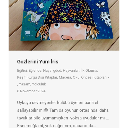
Gözlerini Yum İris
Eğitici
,
Eğlence
,
Hayal gücü
,
Hayvanlar
,
İlk Okuma
,
Keşif
,
Kurgu Dışı Kitaplar
,
Macera
,
Okul Öncesi Kitapları
,
Yaşam
,
Yolculuk
6 November 2024
Uykuyu sevmeyenler kulübü üyeleri bana el
sallayabilir mi😄 Tam da oyunun ortasında, daha
tavuklar bile uyumamışken -yoksa uyudular mı-…
Esnemeğk mi, yok cağnımm, oauaoo da…