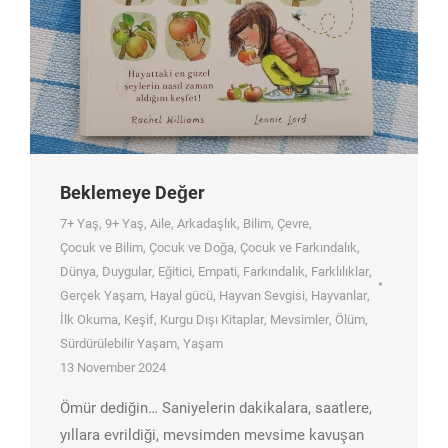
Beklemeye Değer
7+ Yaş
,
9+ Yaş
,
Aile
,
Arkadaşlık
,
Bilim
,
Çevre
,
Çocuk ve Bilim
,
Çocuk ve Doğa
,
Çocuk ve Farkındalık
,
Dünya
,
Duygular
,
Eğitici
,
Empati
,
Farkındalık
,
Farklılıklar
,
Gerçek Yaşam
,
Hayal gücü
,
Hayvan Sevgisi
,
Hayvanlar
,
İlk Okuma
,
Keşif
,
Kurgu Dışı Kitaplar
,
Mevsimler
,
Ölüm
,
Sürdürülebilir Yaşam
,
Yaşam
13 November 2024
Ömür dediğin… Saniyelerin dakikalara, saatlere,
yıllara evrildiği, mevsimden mevsime kavuşan