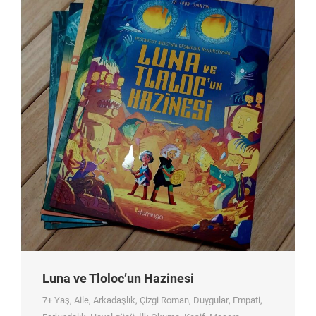
Luna ve Tloloc’un Hazinesi
7+ Yaş
,
Aile
,
Arkadaşlık
,
Çizgi Roman
,
Duygular
,
Empati
,