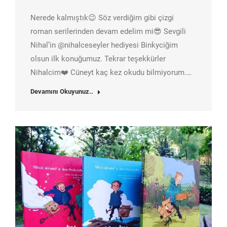
Nerede kalmıştık😉 Söz verdiğim gibi çizgi
roman serilerinden devam edelim mi😎 Sevgili
Nihal’in @nihalceseyler hediyesi Binkyciğim
olsun ilk konuğumuz. Tekrar teşekkürler
Nihalcim❤️ Cüneyt kaç kez okudu bilmiyorum.…
Devamını Okuyunuz..