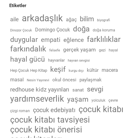
Etiketler
arkadaşlık
bilim
aile
ağaç
biyografi
doğa
Domingo Çocuk
doğa koruma
Dinozor Çocuk
farklılıklar
duygular
empati
eğlence
farkındalık
gerçek yaşam
gezi
hayal
felsefe
hayal gücü
hayvanlar
hayvan sevgisi
keşif
macera
kültür
Hep Çocuk Hep Kitap
kurgu dışı
masal
okul öncesi
paylaşmak
Nesin Yayınevi
sevgi
redhouse kidz yayınları
sanat
yardımseverlik
yaşam
çevre
yolculuk
çocuk kitabı
çocuk edebiyatı
çizgi roman
çocuk kitabı tavsiyesi
çocuk kitabı önerisi