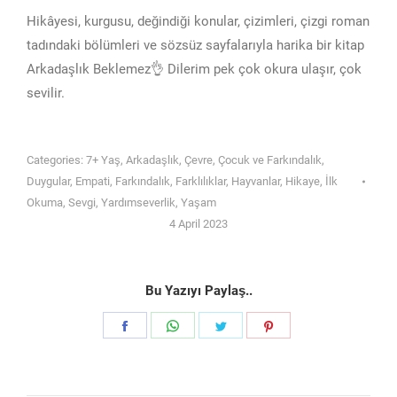
Hikâyesi, kurgusu, değindiği konular, çizimleri, çizgi roman
tadındaki bölümleri ve sözsüz sayfalarıyla harika bir kitap
Arkadaşlık Beklemez👌 Dilerim pek çok okura ulaşır, çok
sevilir.
Categories:
7+ Yaş
,
Arkadaşlık
,
Çevre
,
Çocuk ve Farkındalık
,
Duygular
,
Empati
,
Farkındalık
,
Farklılıklar
,
Hayvanlar
,
Hikaye
,
İlk
Okuma
,
Sevgi
,
Yardımseverlik
,
Yaşam
4 April 2023
Bu Yazıyı Paylaş..
Share
Share
Share
Share
on
on
on
on
Facebook
WhatsApp
Twitter
Pinterest