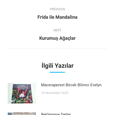
Post
PREVIOUS
navigation
Previous
Frida ile Mandalina
post:
NEXT
Next
Kurumuş Ağaçlar
post:
İlgili Yazılar
Maceraperest Böcek Bilimci Evelyn
18 November 2024
Beklemeye Değer