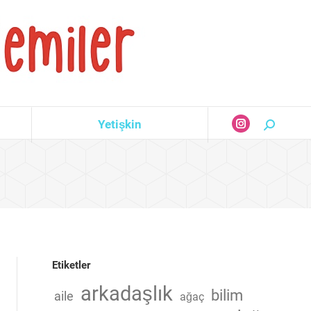
Yetişkin
Search:
Instagram
page
opens
in
new
window
Etiketler
arkadaşlık
bilim
aile
ağaç