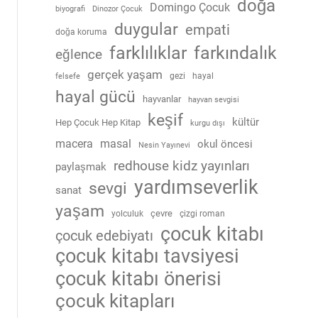
doğa
Domingo Çocuk
biyografi
Dinozor Çocuk
duygular
empati
doğa koruma
farklılıklar
farkındalık
eğlence
gerçek yaşam
gezi
hayal
felsefe
hayal gücü
hayvanlar
hayvan sevgisi
keşif
kültür
Hep Çocuk Hep Kitap
kurgu dışı
macera
masal
okul öncesi
Nesin Yayınevi
redhouse kidz yayınları
paylaşmak
yardımseverlik
sevgi
sanat
yaşam
çevre
yolculuk
çizgi roman
çocuk kitabı
çocuk edebiyatı
çocuk kitabı tavsiyesi
çocuk kitabı önerisi
çocuk kitapları