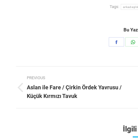
Tags:
arkadaşlı
Bu Yazı
Share
S
on
Faceboo
Post
PREVIOUS
navigation
Aslan ile Fare / Çirkin Ördek Yavrusu /
Previous
Küçük Kırmızı Tavuk
post:
İlgil