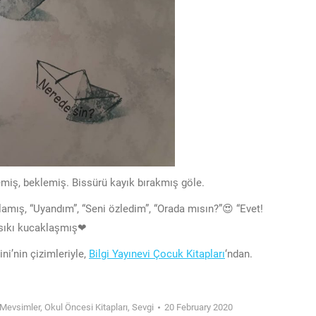
iş, beklemiş. Bissürü kayık bırakmış göle.
amış, “Uyandım”, “Seni özledim”, “Orada mısın?”😍 “Evet!
msıkı kucaklaşmış❤
i’nin çizimleriyle,
Bilgi Yayınevi Çocuk Kitapları
‘ndan.
Mevsimler
,
Okul Öncesi Kitapları
,
Sevgi
20 February 2020