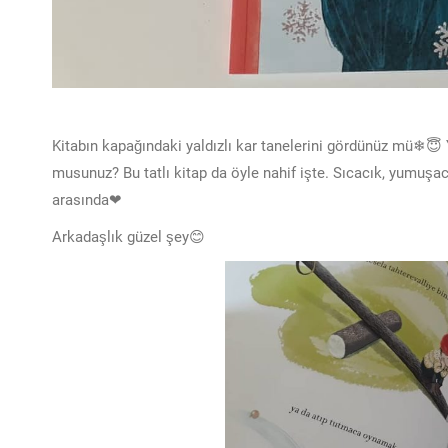
Kitabın kapağındaki yaldızlı kar tanelerini gördünüz mü❄😇 
musunuz? Bu tatlı kitap da öyle nahif işte. Sıcacık, yumuşac
arasında❤
Arkadaşlık güzel şey😊