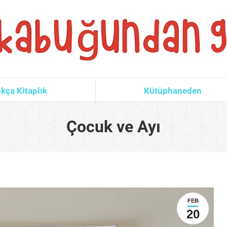
kça Kitaplık
Kütüphaneden
Çocuk ve Ayı
FEB
20