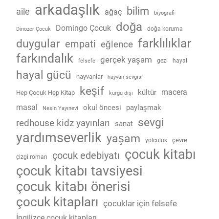
arkadaşlık
bilim
aile
ağaç
biyografi
doğa
Domingo Çocuk
doğa koruma
Dinozor Çocuk
farklılıklar
duygular
empati
eğlence
farkındalık
gerçek yaşam
gezi
hayal
felsefe
hayal gücü
hayvanlar
hayvan sevgisi
keşif
macera
kültür
Hep Çocuk Hep Kitap
kurgu dışı
masal
okul öncesi
paylaşmak
Nesin Yayınevi
sevgi
redhouse kidz yayınları
sanat
yardımseverlik
yaşam
çevre
yolculuk
çocuk kitabı
çocuk edebiyatı
çizgi roman
çocuk kitabı tavsiyesi
çocuk kitabı önerisi
çocuk kitapları
çocuklar için felsefe
İngilizce çocuk kitapları