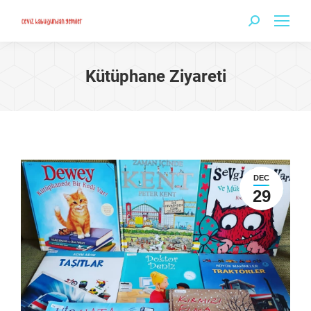
Search:
Kütüphane Ziyareti
DEC
29