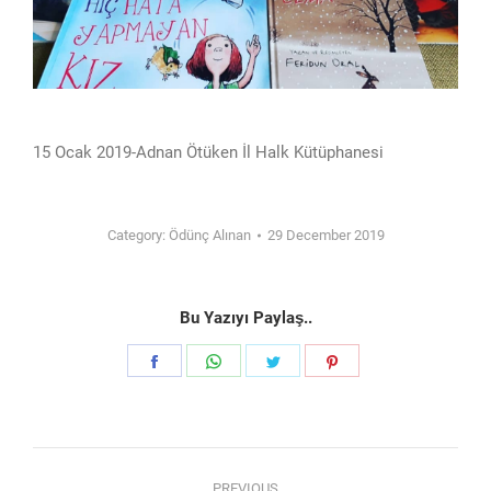
15 Ocak 2019-Adnan Ötüken İl Halk Kütüphanesi
Category:
Ödünç Alınan
29 December 2019
Bu Yazıyı Paylaş..
Share
Share
Share
Share
on
on
on
on
Facebook
WhatsApp
Twitter
Pinterest
Post
PREVIOUS