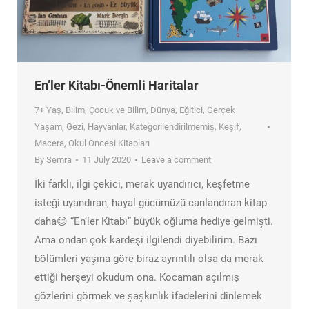
En’ler Kitabı-Önemli Haritalar
7+ Yaş
,
Bilim
,
Çocuk ve Bilim
,
Dünya
,
Eğitici
,
Gerçek
Yaşam
,
Gezi
,
Hayvanlar
,
Kategorilendirilmemiş
,
Keşif
,
Macera
,
Okul Öncesi Kitapları
By
Semra
11 July 2020
Leave a comment
İki farklı, ilgi çekici, merak uyandırıcı, keşfetme
isteği uyandıran, hayal gücümüzü canlandıran kitap
daha😊 “En’ler Kitabı” büyük oğluma hediye gelmişti.
Ama ondan çok kardeşi ilgilendi diyebilirim. Bazı
bölümleri yaşına göre biraz ayrıntılı olsa da merak
ettiği herşeyi okudum ona. Kocaman açılmış
gözlerini görmek ve şaşkınlık ifadelerini dinlemek