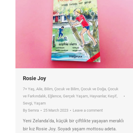
Rosie Joy
7+ Yaş
,
Aile
,
Bilim
,
Çocuk ve Bilim
,
Çocuk ve Doğa
,
Çocuk
ve Farkındalık
,
Eğlence
,
Gerçek Yaşam
,
Hayvanlar
,
Keşif
,
Sevgi
,
Yaşam
By
Semra
25 March 2023
Leave a comment
Yeni Zelanda’da, küçük bir çiftlikte yaşayan meraklı
bir kız Rosie Joy. Soyadı yaşam mottosu adeta.