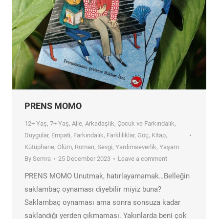
PRENS MOMO
12+ Yaş
,
7+ Yaş
,
Aile
,
Arkadaşlık
,
Çocuk ve Farkındalık
,
Duygular
,
Empati
,
Farkındalık
,
Farklılıklar
,
Göç
,
Kitap
,
Kütüphane
,
Ölüm
,
Roman
,
Sevgi
,
Yardımseverlik
,
Yaşam
By
Semra
25 December 2023
Leave a comment
PRENS MOMO Unutmak, hatırlayamamak…Belleğin
saklambaç oynaması diyebilir miyiz buna?
Saklambaç oynaması ama sonra sonsuza kadar
saklandığı yerden çıkmaması. Yakınlarda beni çok