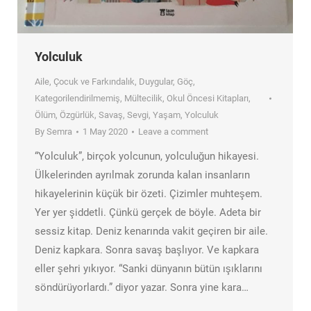
Yolculuk
Aile
,
Çocuk ve Farkındalık
,
Duygular
,
Göç
,
Kategorilendirilmemiş
,
Mültecilik
,
Okul Öncesi Kitapları
,
Ölüm
,
Özgürlük
,
Savaş
,
Sevgi
,
Yaşam
,
Yolculuk
By
Semra
1 May 2020
Leave a comment
“Yolculuk”, birçok yolcunun, yolculuğun hikayesi.
Ülkelerinden ayrılmak zorunda kalan insanların
hikayelerinin küçük bir özeti. Çizimler muhteşem.
Yer yer şiddetli. Çünkü gerçek de böyle. Adeta bir
sessiz kitap. Deniz kenarında vakit geçiren bir aile.
Deniz kapkara. Sonra savaş başlıyor. Ve kapkara
eller şehri yıkıyor. “Sanki dünyanın bütün ışıklarını
söndürüyorlardı.” diyor yazar. Sonra yine kara…