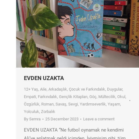
EVDEN UZAKTA
12+ Yaş
,
Aile
,
Arkadaşlık
,
Çocuk ve Farkındalık
,
Duygular
,
Empati
,
Farkındalık
,
Gençlik Kitapları
,
Göç
,
Mültecilik
,
Okul
,
Özgürlük
,
Roman
,
Savaş
,
Sevgi
,
Yardımseverlik
,
Yaşam
,
Yolculuk
,
Zorbalık
By
Semra
25 December 2023
Leave a comment
EVDEN UZAKTA “Ne futbol oynamak ne kendimi
Ali’ye anlatmak geldi içimden. İyiymişim gibi, tüm