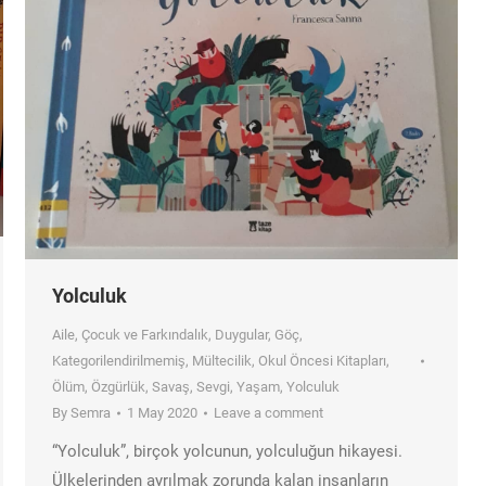
Yolculuk
Aile
,
Çocuk ve Farkındalık
,
Duygular
,
Göç
,
Kategorilendirilmemiş
,
Mültecilik
,
Okul Öncesi Kitapları
,
Ölüm
,
Özgürlük
,
Savaş
,
Sevgi
,
Yaşam
,
Yolculuk
By
Semra
1 May 2020
Leave a comment
“Yolculuk”, birçok yolcunun, yolculuğun hikayesi.
Ülkelerinden ayrılmak zorunda kalan insanların