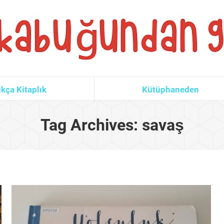
kça Kitaplık
Kütüphaneden
Tag Archives:
savaş