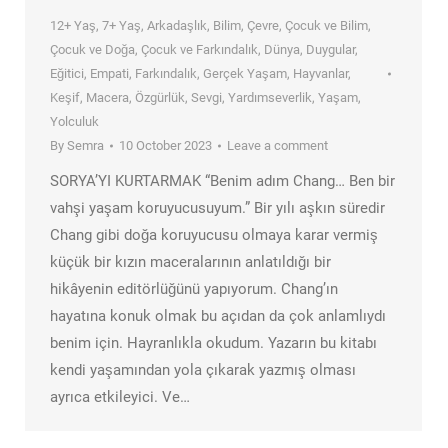
12+ Yaş
,
7+ Yaş
,
Arkadaşlık
,
Bilim
,
Çevre
,
Çocuk ve Bilim
,
Çocuk ve Doğa
,
Çocuk ve Farkındalık
,
Dünya
,
Duygular
,
Eğitici
,
Empati
,
Farkındalık
,
Gerçek Yaşam
,
Hayvanlar
,
Keşif
,
Macera
,
Özgürlük
,
Sevgi
,
Yardımseverlik
,
Yaşam
,
Yolculuk
By
Semra
10 October 2023
Leave a comment
SORYA’YI KURTARMAK “Benim adım Chang… Ben bir
vahşi yaşam koruyucusuyum.” Bir yılı aşkın süredir
Chang gibi doğa koruyucusu olmaya karar vermiş
küçük bir kızın maceralarının anlatıldığı bir
hikâyenin editörlüğünü yapıyorum. Chang’ın
hayatına konuk olmak bu açıdan da çok anlamlıydı
benim için. Hayranlıkla okudum. Yazarın bu kitabı
kendi yaşamından yola çıkarak yazmış olması
ayrıca etkileyici. Ve…