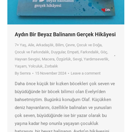
Aydın Bir Beyaz Balinanın Gerçek Hikâyesi
7+ Yaş
,
Aile
,
Arkadaşlık
,
Bilim
,
Çevre
,
Çocuk ve Doğa
,
Çocuk ve Farkındalık
,
Duygular
,
Empati
,
Farkındalık
,
Göç
,
Hayvan Sevgisi
,
Macera
,
Özgürlük
,
Sevgi
,
Yardımseverlik
,
Yaşam
,
Yolculuk
,
Zorbalık
By
Semra
15 November 2024
Leave a comment
Daha önce küçük bir kızken böcekleri çok seven ve
büyüdüğünde bir böcek bilimci olan Evelyn’den
bahsetmiştim. Bugünkü konuğum Olaf. Küçükken
deniz hayvanlarını, özellikle balinaları ve yunusları
çok seven, büyüdüğünde ise bir yazar olarak bu
yaşına kadar hep onunla yaşayan çocukluk
hatırasını, bir beyaz balinanın, Aydın’ın hikâyesini