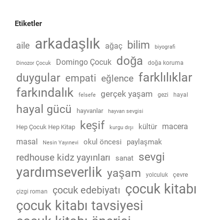
Etiketler
arkadaşlık
bilim
aile
ağaç
biyografi
doğa
Domingo Çocuk
doğa koruma
Dinozor Çocuk
farklılıklar
duygular
empati
eğlence
farkındalık
gerçek yaşam
gezi
hayal
felsefe
hayal gücü
hayvanlar
hayvan sevgisi
keşif
macera
kültür
Hep Çocuk Hep Kitap
kurgu dışı
masal
okul öncesi
paylaşmak
Nesin Yayınevi
sevgi
redhouse kidz yayınları
sanat
yardımseverlik
yaşam
çevre
yolculuk
çocuk kitabı
çocuk edebiyatı
çizgi roman
çocuk kitabı tavsiyesi