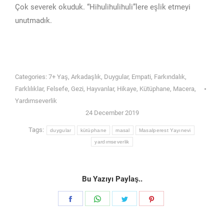
Çok severek okuduk. “Hihulihulihuli”lere eşlik etmeyi
unutmadık.
Categories:
7+ Yaş
,
Arkadaşlık
,
Duygular
,
Empati
,
Farkındalık
,
Farklılıklar
,
Felsefe
,
Gezi
,
Hayvanlar
,
Hikaye
,
Kütüphane
,
Macera
,
Yardımseverlik
24 December 2019
Tags:
duygular
kütüphane
masal
Masalperest Yayınevi
yardımseverlik
Bu Yazıyı Paylaş..
Share
Share
Share
Share
on
on
on
on