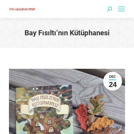
Search:
Bay Fısıltı’nın Kütüphanesi
DEC
24