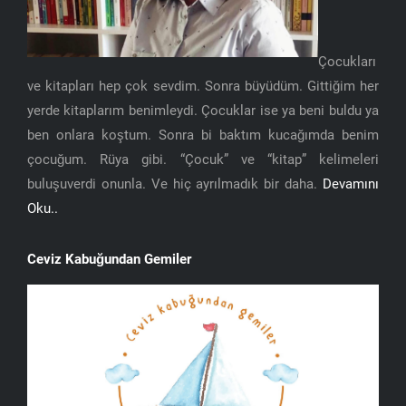
Çocukları
ve kitapları hep çok sevdim. Sonra büyüdüm. Gittiğim her
yerde kitaplarım benimleydi. Çocuklar ise ya beni buldu ya
ben onlara koştum. Sonra bi baktım kucağımda benim
çocuğum. Rüya gibi. “Çocuk” ve “kitap” kelimeleri
buluşuverdi onunla. Ve hiç ayrılmadık bir daha.
Devamını
Oku..
Ceviz Kabuğundan Gemiler