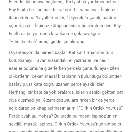
İşler de aksamaya başlamış. En iyisi bir yardımcı bulmak.
Bay Fısıltı bir ilan hazırlar ve dört bir yana asar. İspinoz
ilanı görünce “hayallerimin işi” diyerek koşarak, pardon
uçarak gider. İspinoz kütüphanenin müdavimlerinden. Bay
Fısıltı da biliyor onun kitapları ne çok sevdiğini.
“Hihulihulihuli”ler eşliğinde işe alır onu.
Oryantasyon da hemen başlar. Kat kat tırmanırlar tüm
kütüphaneyi. Tavan arasındaki el yazmaları ve nadir
eserler bölümüne giderlerken yerdeki çamurlu ayak izleri
dikkatlerini çeker. Masal kitaplarının bulunduğu bölümden
başlayıp üst kata doğru uzanan perde ayaklı izler.
Herhangi bir kapı da yok oralarda. İzlerin sahibi gökten pat
diye düşmedi ya! Gizem dozunu arttırırken bir de yerde
açık duran bir kitap bulmasınlar mı! “Çirkin Ördek Yavrusu”
Perde ayaklar.. Yoksa? Bu arada bu masal İspinoz’un en
sevdiği masal. İspinoz, Çirkin Ördek Yavrusu’nun kimseler