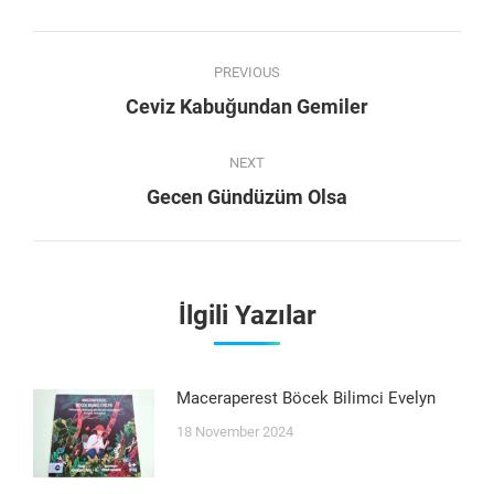
Facebook
WhatsApp
Twitter
Pinterest
Post
PREVIOUS
navigation
Previous
Ceviz Kabuğundan Gemiler
post:
NEXT
Next
Gecen Gündüzüm Olsa
post:
İlgili Yazılar
Maceraperest Böcek Bilimci Evelyn
18 November 2024