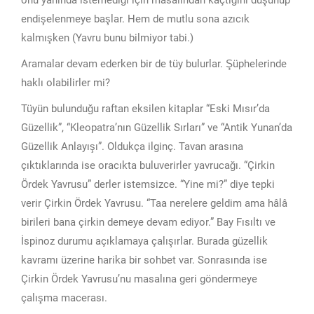
onu yanında istemediği için masalından kaçtığını düşünüp
endişelenmeye başlar. Hem de mutlu sona azıcık
kalmışken (Yavru bunu bilmiyor tabi.)
Aramalar devam ederken bir de tüy bulurlar. Şüphelerinde
haklı olabilirler mi?
Tüyün bulunduğu raftan eksilen kitaplar “Eski Mısır’da
Güzellik”, “Kleopatra’nın Güzellik Sırları” ve “Antik Yunan’da
Güzellik Anlayışı”. Oldukça ilginç. Tavan arasına
çıktıklarında ise oracıkta buluverirler yavrucağı. “Çirkin
Ördek Yavrusu” derler istemsizce. “Yine mi?” diye tepki
verir Çirkin Ördek Yavrusu. “Taa nerelere geldim ama hâlâ
birileri bana çirkin demeye devam ediyor.” Bay Fısıltı ve
İspinoz durumu açıklamaya çalışırlar. Burada güzellik
kavramı üzerine harika bir sohbet var. Sonrasında ise
Çirkin Ördek Yavrusu’nu masalına geri göndermeye
çalışma macerası.