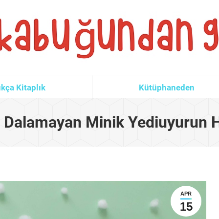
kça Kitaplık
Kütüphaneden
 Dalamayan Minik Yediuyurun H
APR
15