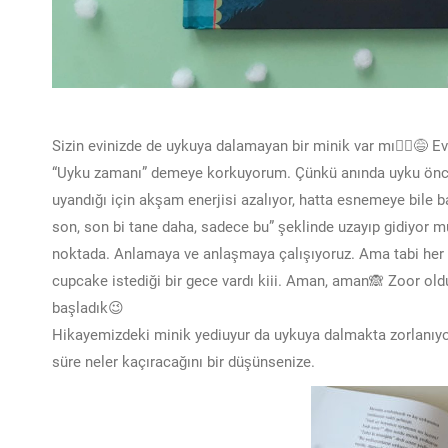
Sizin evinizde de uykuya dalamayan bir minik var mı🤷‍♀️😅 
“Uyku zamanı” demeye korkuyorum. Çünkü anında uyku önces
uyandığı için akşam enerjisi azalıyor, hatta esnemeye bile b
son, son bi tane daha, sadece bu” şeklinde uzayıp gidiyor
noktada. Anlamaya ve anlaşmaya çalışıyoruz. Ama tabi her
cupcake istediği bir gece vardı kiii. Aman, aman🙈 Zoor oldu
başladık😉
Hikayemizdeki minik yediuyur da uykuya dalmakta zorlanıyor
süre neler kaçıracağını bir düşünsenize.