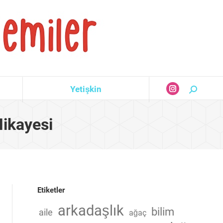
Yetişkin
Search:
Instagram
page
ikayesi
opens
in
new
window
Etiketler
arkadaşlık
bilim
aile
ağaç