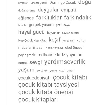
doğa
Domingo Çocuk
biyografi
Dinozor Çocuk
duygular
empati
doğa koruma
farklılıklar
farkındalık
eğlence
gerçek yaşam
gezi
hayal
felsefe
hayal gücü
hayvanlar
hayvan sevgisi
keşif
kültür
Hep Çocuk Hep Kitap
kurgu dışı
macera
masal
okul öncesi
Nesin Yayınevi
redhouse kidz yayınları
paylaşmak
yardımseverlik
sevgi
sanat
yaşam
çevre
yolculuk
çizgi roman
çocuk kitabı
çocuk edebiyatı
çocuk kitabı tavsiyesi
çocuk kitabı önerisi
çocuk kitapları