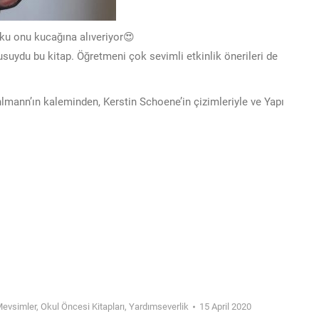
uyku onu kucağına alıveriyor😍
uydu bu kitap. Öğretmeni çok sevimli etkinlik önerileri de
mann’ın kaleminden, Kerstin Schoene’in çizimleriyle ve Yapı
evsimler
,
Okul Öncesi Kitapları
,
Yardımseverlik
15 April 2020