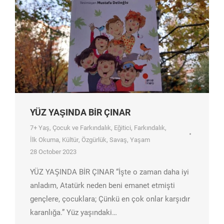
YÜZ YAŞINDA BİR ÇINAR
7+ Yaş
,
Çocuk ve Farkındalık
,
Eğitici
,
Farkındalık
,
İlk Okuma
,
Kültür
,
Özgürlük
,
Savaş
,
Yaşam
28 October 2023
YÜZ YAŞINDA BİR ÇINAR “İşte o zaman daha iyi
anladım, Atatürk neden beni emanet etmişti
gençlere, çocuklara; Çünkü en çok onlar karşıdır
karanlığa.” Yüz yaşındaki…