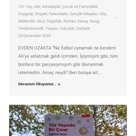
12+ Yaş
,
Aile
,
Arkadaşlık
,
Çocuk ve Farkındalık
,
Duygular
,
Empati
,
Farkındalık
,
Gençlik Kitapları
,
Göç
,
Mültecilik
,
Okul
,
Özgürlük
,
Roman
,
Savaş
,
Sevgi
,
Yardımseverlik
,
Yaşam
,
Yolculuk
,
Zorbalık
25 December 2023
EVDEN UZAKTA “Ne futbol oynamak ne kendimi
Ali’ye anlatmak geldi içimden. İyiymişim gibi, tüm
bunların bir parçasıymışım gibi davranmak
istemedim. Amaç neydi? Ben buraya ait…
Devamını Okuyunuz..