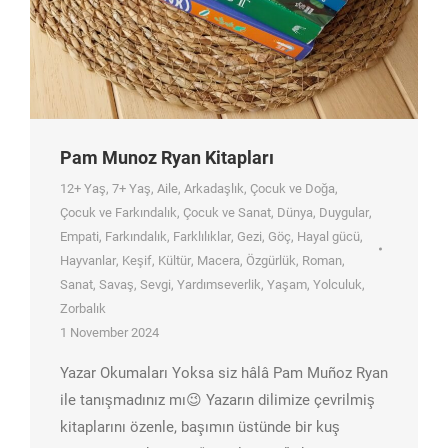
Pam Munoz Ryan Kitapları
12+ Yaş
,
7+ Yaş
,
Aile
,
Arkadaşlık
,
Çocuk ve Doğa
,
Çocuk ve Farkındalık
,
Çocuk ve Sanat
,
Dünya
,
Duygular
,
Empati
,
Farkındalık
,
Farklılıklar
,
Gezi
,
Göç
,
Hayal gücü
,
Hayvanlar
,
Keşif
,
Kültür
,
Macera
,
Özgürlük
,
Roman
,
Sanat
,
Savaş
,
Sevgi
,
Yardımseverlik
,
Yaşam
,
Yolculuk
,
Zorbalık
1 November 2024
Yazar Okumaları Yoksa siz hâlâ Pam Muñoz Ryan
ile tanışmadınız mı😉 Yazarın dilimize çevrilmiş
kitaplarını özenle, başımın üstünde bir kuş