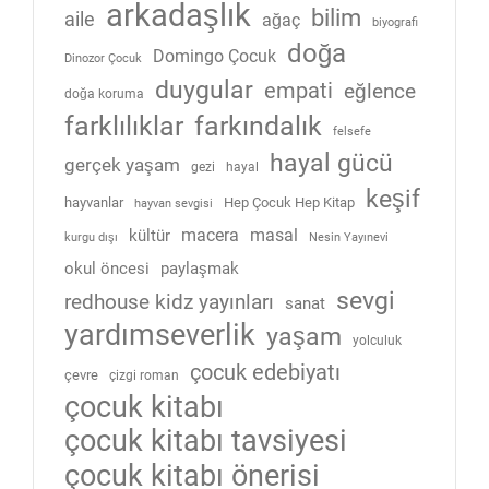
arkadaşlık
bilim
aile
ağaç
biyografi
doğa
Domingo Çocuk
Dinozor Çocuk
duygular
empati
eğlence
doğa koruma
farklılıklar
farkındalık
felsefe
hayal gücü
gerçek yaşam
gezi
hayal
keşif
hayvanlar
Hep Çocuk Hep Kitap
hayvan sevgisi
macera
masal
kültür
kurgu dışı
Nesin Yayınevi
okul öncesi
paylaşmak
sevgi
redhouse kidz yayınları
sanat
yardımseverlik
yaşam
yolculuk
çocuk edebiyatı
çevre
çizgi roman
çocuk kitabı
çocuk kitabı tavsiyesi
çocuk kitabı önerisi