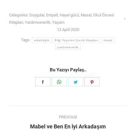
Categories:
Duygular
,
Empati
,
Hayal gücü
,
Masal
,
Okul Öncesi
Kitapları
,
Yardımseverlik
,
Yaşam
12 April 2020
Tags:
arkadaşlık
Bilgi Yayınevi Çocuk Kitapları
masal
yardımseverlik
Bu Yazıyı Paylaş..
Share
Share
Share
Share
on
on
on
on
Facebook
WhatsApp
Twitter
Pinterest
Post
PREVIOUS
navigation
Previous
Mabel ve Ben En İyi Arkadaşım
post: