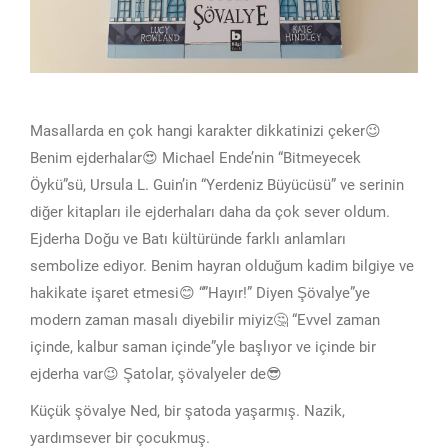
Masallarda en çok hangi karakter dikkatinizi çeker😉
Benim ejderhalar😍 Michael Ende’nin “Bitmeyecek
Öykü”sü, Ursula L. Guin’in “Yerdeniz Büyücüsü” ve serinin
diğer kitapları ile ejderhaları daha da çok sever oldum.
Ejderha Doğu ve Batı kültüründe farklı anlamları
sembolize ediyor. Benim hayran olduğum kadim bilgiye ve
hakikate işaret etmesi😊 “”Hayır!” Diyen Şövalye”ye
modern zaman masalı diyebilir miyiz🤔 “Evvel zaman
içinde, kalbur saman içinde”yle başlıyor ve içinde bir
ejderha var😉 Şatolar, şövalyeler de😎
Küçük şövalye Ned, bir şatoda yaşarmış. Nazik,
yardımsever bir çocukmuş.