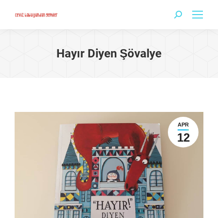
Search:
Hayır Diyen Şövalye
APR
12