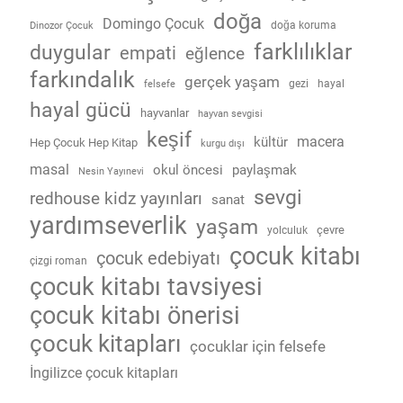
doğa
Domingo Çocuk
doğa koruma
Dinozor Çocuk
farklılıklar
duygular
empati
eğlence
farkındalık
gerçek yaşam
gezi
hayal
felsefe
hayal gücü
hayvanlar
hayvan sevgisi
keşif
macera
kültür
Hep Çocuk Hep Kitap
kurgu dışı
masal
okul öncesi
paylaşmak
Nesin Yayınevi
sevgi
redhouse kidz yayınları
sanat
yardımseverlik
yaşam
çevre
yolculuk
çocuk kitabı
çocuk edebiyatı
çizgi roman
çocuk kitabı tavsiyesi
çocuk kitabı önerisi
çocuk kitapları
çocuklar için felsefe
İngilizce çocuk kitapları