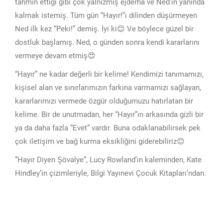
tahmin ettiği gibi çok yalnızmış ejderha ve Ned’in yanında
kalmak istemiş. Tüm gün “Hayır!”ı dilinden düşürmeyen
Ned ilk kez “Peki!” demiş. İyi ki😊 Ve böylece güzel bir
dostluk başlamış. Ned, o günden sonra kendi kararlarını
vermeye devam etmiş😍
“Hayır” ne kadar değerli bir kelime! Kendimizi tanımamızı,
kişisel alan ve sınırlarımızın farkına varmamızı sağlayan,
kararlarımızı vermede özgür olduğumuzu hatırlatan bir
kelime. Bir de unutmadan, her “Hayır”ın arkasında gizli bir
ya da daha fazla “Evet” vardır. Buna odaklanabilirsek pek
çok iletişim ve bağ kurma eksikliğini giderebiliriz😊
”Hayır Diyen Şövalye”, Lucy Rowland’ın kaleminden, Kate
Hindley’in çizimleriyle, Bilgi Yayınevi Çocuk Kitapları’ndan.