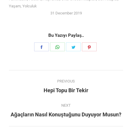
Yaşam
,
Yolculuk
31 December 2019
Bu Yazıyı Paylaş..
Share
Share
Share
Share
on
on
on
on
Facebook
WhatsApp
Twitter
Pinterest
Post
PREVIOUS
navigation
Previous
Hepi Topu Bir Tekir
post:
NEXT
Next
Ağaçların Nasıl Konuştuğunu Duyuyor Musun?
post: