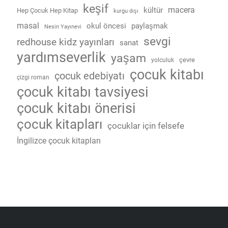
keşif
macera
kültür
Hep Çocuk Hep Kitap
kurgu dışı
masal
okul öncesi
paylaşmak
Nesin Yayınevi
sevgi
redhouse kidz yayınları
sanat
yardımseverlik
yaşam
çevre
yolculuk
çocuk kitabı
çocuk edebiyatı
çizgi roman
çocuk kitabı tavsiyesi
çocuk kitabı önerisi
çocuk kitapları
çocuklar için felsefe
İngilizce çocuk kitapları