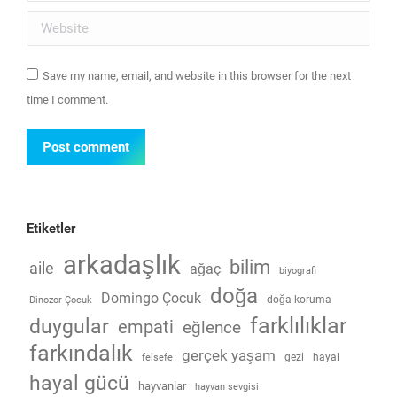
Website
Save my name, email, and website in this browser for the next
time I comment.
Post comment
Etiketler
arkadaşlık
bilim
aile
ağaç
biyografi
doğa
Domingo Çocuk
doğa koruma
Dinozor Çocuk
farklılıklar
duygular
empati
eğlence
farkındalık
gerçek yaşam
gezi
hayal
felsefe
hayal gücü
hayvanlar
hayvan sevgisi