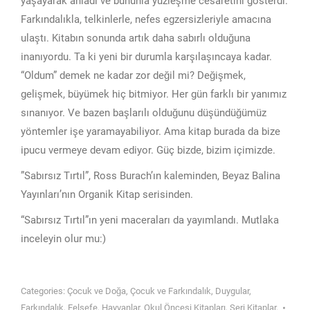
yaşayarak anladı ve bununla yüzleşme cesaretini gösterdi.
Farkındalıkla, telkinlerle, nefes egzersizleriyle amacına
ulaştı. Kitabın sonunda artık daha sabırlı olduğuna
inanıyordu. Ta ki yeni bir durumla karşılaşıncaya kadar.
“Oldum” demek ne kadar zor değil mi? Değişmek,
gelişmek, büyümek hiç bitmiyor. Her gün farklı bir yanımız
sınanıyor. Ve bazen başlarılı olduğunu düşündüğümüz
yöntemler işe yaramayabiliyor. Ama kitap burada da bize
ipucu vermeye devam ediyor. Güç bizde, bizim içimizde.
”Sabırsız Tırtıl”, Ross Burach’ın kaleminden, Beyaz Balina
Yayınları’nın Organik Kitap serisinden.
“Sabırsız Tırtıl”ın yeni maceraları da yayımlandı. Mutlaka
inceleyin olur mu:)
Categories:
Çocuk ve Doğa
,
Çocuk ve Farkındalık
,
Duygular
,
Farkındalık
,
Felsefe
,
Hayvanlar
,
Okul Öncesi Kitapları
,
Seri Kitaplar
,