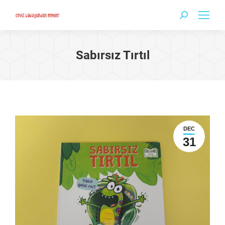
Search:
Sabırsız Tırtıl
DEC
31