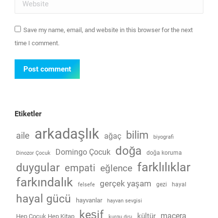
Website
Save my name, email, and website in this browser for the next
time I comment.
Post comment
Etiketler
arkadaşlık
bilim
aile
ağaç
biyografi
doğa
Domingo Çocuk
doğa koruma
Dinozor Çocuk
farklılıklar
duygular
empati
eğlence
farkındalık
gerçek yaşam
gezi
hayal
felsefe
hayal gücü
hayvanlar
hayvan sevgisi
keşif
macera
kültür
Hep Çocuk Hep Kitap
kurgu dışı