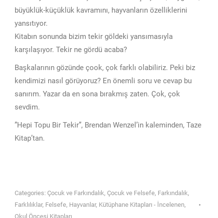
büyüklük-küçüklük kavramını, hayvanların özelliklerini
yansıtıyor.
Kitabın sonunda bizim tekir göldeki yansımasıyla
karşılaşıyor. Tekir ne gördü acaba?
Başkalarının gözünde çook, çok farklı olabiliriz. Peki biz
kendimizi nasıl görüyoruz? En önemli soru ve cevap bu
sanırım. Yazar da en sona bırakmış zaten. Çok, çok
sevdim.
”Hepi Topu Bir Tekir”, Brendan Wenzel’in kaleminden, Taze
Kitap’tan.
Categories:
Çocuk ve Farkındalık
,
Çocuk ve Felsefe
,
Farkındalık
,
Farklılıklar
,
Felsefe
,
Hayvanlar
,
Kütüphane Kitapları - İncelenen
,
Okul Öncesi Kitapları