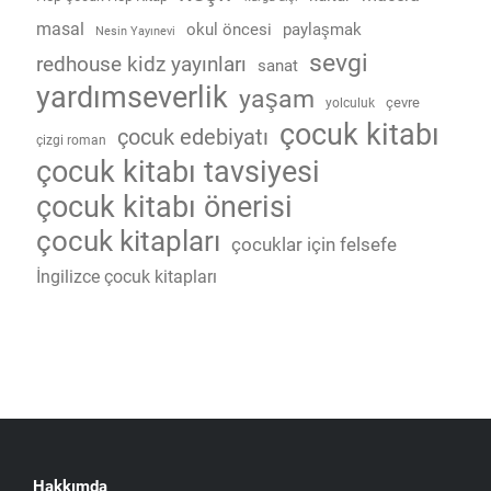
masal
okul öncesi
paylaşmak
Nesin Yayınevi
sevgi
redhouse kidz yayınları
sanat
yardımseverlik
yaşam
çevre
yolculuk
çocuk kitabı
çocuk edebiyatı
çizgi roman
çocuk kitabı tavsiyesi
çocuk kitabı önerisi
çocuk kitapları
çocuklar için felsefe
İngilizce çocuk kitapları
Hakkımda