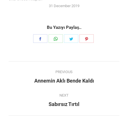
31 December 2019
Bu Yazıyı Paylaş..
Share
Share
Share
Share
on
on
on
on
Facebook
WhatsApp
Twitter
Pinterest
Post
PREVIOUS
navigation
Previous
Annemin Aklı Bende Kaldı
post:
NEXT
Next
Sabırsız Tırtıl
post: