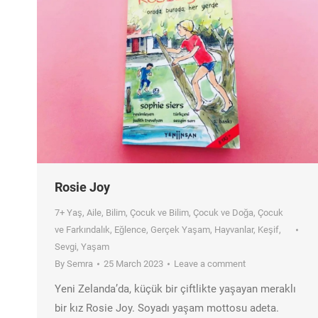
Rosie Joy
7+ Yaş
,
Aile
,
Bilim
,
Çocuk ve Bilim
,
Çocuk ve Doğa
,
Çocuk
ve Farkındalık
,
Eğlence
,
Gerçek Yaşam
,
Hayvanlar
,
Keşif
,
Sevgi
,
Yaşam
By
Semra
25 March 2023
Leave a comment
Yeni Zelanda’da, küçük bir çiftlikte yaşayan meraklı
bir kız Rosie Joy. Soyadı yaşam mottosu adeta.