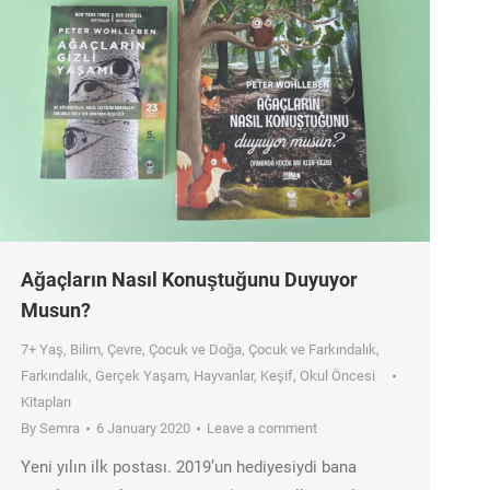
Ağaçların Nasıl Konuştuğunu Duyuyor
Musun?
7+ Yaş
,
Bilim
,
Çevre
,
Çocuk ve Doğa
,
Çocuk ve Farkındalık
,
Farkındalık
,
Gerçek Yaşam
,
Hayvanlar
,
Keşif
,
Okul Öncesi
Kitapları
By
Semra
6 January 2020
Leave a comment
Yeni yılın ilk postası. 2019’un hediyesiydi bana