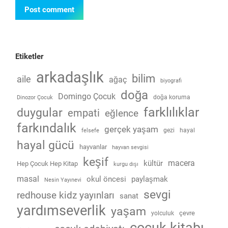
Post comment
Etiketler
arkadaşlık
bilim
aile
ağaç
biyografi
doğa
Domingo Çocuk
doğa koruma
Dinozor Çocuk
farklılıklar
duygular
empati
eğlence
farkındalık
gerçek yaşam
gezi
hayal
felsefe
hayal gücü
hayvanlar
hayvan sevgisi
keşif
macera
kültür
Hep Çocuk Hep Kitap
kurgu dışı
masal
okul öncesi
paylaşmak
Nesin Yayınevi
sevgi
redhouse kidz yayınları
sanat
yardımseverlik
yaşam
çevre
yolculuk
çocuk kitabı