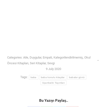
Categories:
Aile
,
Duygular
,
Empati
,
Kategorilendirilmemiş
,
Okul
Öncesi Kitapları
,
Seri Kitaplar
,
Sevgi
9 July 2020
Tags:
baba
baba konulu kitaplar
babalar günü
Uçanbalık Yayınları
Bu Yazıyı Paylaş..