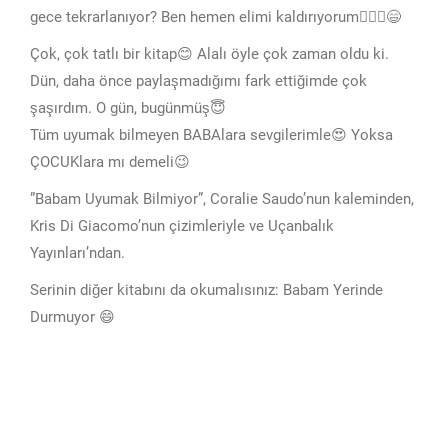
gece tekrarlanıyor? Ben hemen elimi kaldırıyorum🙋🏽‍♀️😄
Çok, çok tatlı bir kitap😊 Alalı öyle çok zaman oldu ki.
Dün, daha önce paylaşmadığımı fark ettiğimde çok
şaşırdım. O gün, bugünmüş😇
Tüm uyumak bilmeyen BABAlara sevgilerimle😍 Yoksa
ÇOCUKlara mı demeli😉
”Babam Uyumak Bilmiyor”, Coralie Saudo’nun kaleminden,
Kris Di Giacomo’nun çizimleriyle ve Uçanbalık
Yayınları’ndan.
Serinin diğer kitabını da okumalısınız: Babam Yerinde
Durmuyor 😄