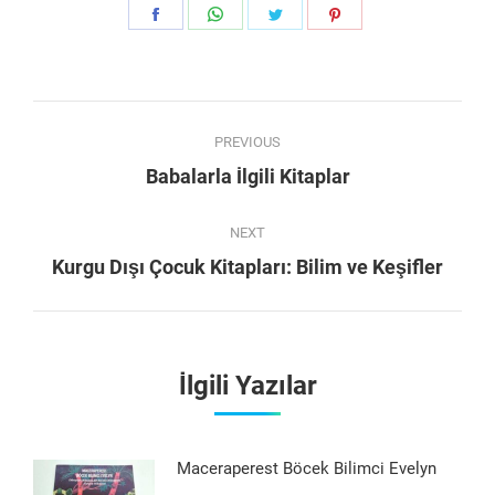
Share
Share
Share
Share
on
on
on
on
Facebook
WhatsApp
Twitter
Pinterest
Post
PREVIOUS
navigation
Previous
Babalarla İlgili Kitaplar
post:
NEXT
Next
Kurgu Dışı Çocuk Kitapları: Bilim ve Keşifler
post:
İlgili Yazılar
Maceraperest Böcek Bilimci Evelyn