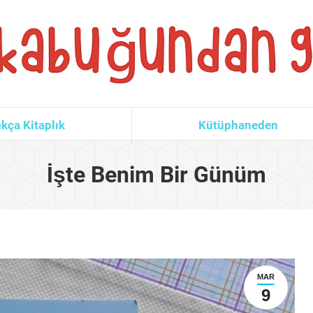
kça Kitaplık
Kütüphaneden
İşte Benim Bir Günüm
MAR
9