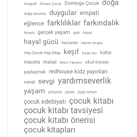
doğa
Domingo Çocuk
biyografi
Dinozor Çocuk
duygular
empati
doğa koruma
farklılıklar
farkındalık
eğlence
gerçek yaşam
gezi
hayal
felsefe
hayal gücü
hayvanlar
hayvan sevgisi
keşif
kültür
Hep Çocuk Hep Kitap
kurgu dışı
macera
masal
okul öncesi
Nesin Yayınevi
redhouse kidz yayınları
paylaşmak
yardımseverlik
sevgi
sanat
yaşam
çevre
yolculuk
çizgi roman
çocuk kitabı
çocuk edebiyatı
çocuk kitabı tavsiyesi
çocuk kitabı önerisi
çocuk kitapları