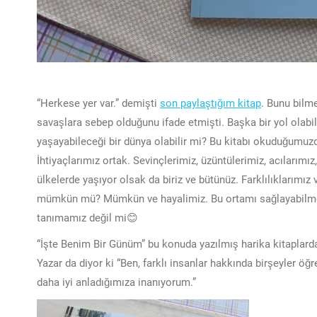
“Herkese yer var.” demişti
son paylaştığım kitap
. Bunu bilm
savaşlara sebep olduğunu ifade etmişti. Başka bir yol olabili
yaşayabileceği bir dünya olabilir mi? Bu kitabı okuduğumuzd
İhtiyaçlarımız ortak. Sevinçlerimiz, üzüntülerimiz, acılarım
ülkelerde yaşıyor olsak da biriz ve bütünüz. Farklılıklarımız
mümkün mü? Mümkün ve hayalimiz. Bu ortamı sağlayabilmek i
tanımamız değil mi😊
“İşte Benim Bir Günüm” bu konuda yazılmış harika kitaplardan 
Yazar da diyor ki “Ben, farklı insanlar hakkında birşeyler 
daha iyi anladığımıza inanıyorum.”