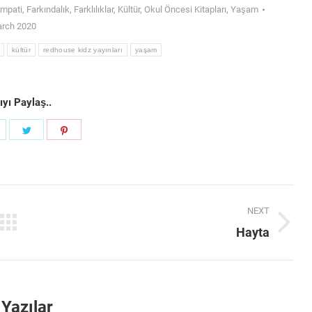
mpati
,
Farkındalık
,
Farklılıklar
,
Kültür
,
Okul Öncesi Kitapları
,
Yaşam
arch 2020
kültür
redhouse kidz yayınları
yaşam
yı Paylaş..
hare
Share
Share
on
on
on
k
WhatsApp
Twitter
Pinterest
NEXT
Next
Hayta
post:
i Yazılar