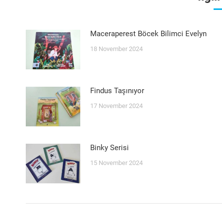
Maceraperest Böcek Bilimci Evelyn
18 November 2024
Findus Taşınıyor
17 November 2024
Binky Serisi
15 November 2024