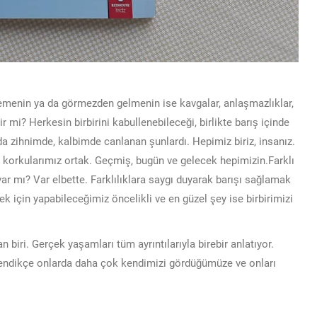
emenin ya da görmezden gelmenin ise kavgalar, anlaşmazlıklar,
r mi? Herkesin birbirini kabullenebileceği, birlikte barış içinde
a zihnimde, kalbimde canlanan şunlardı. Hepimiz biriz, insanız.
ız, korkularımız ortak. Geçmiş, bugün ve gelecek hepimizin.Farklı
 var mı? Var elbette. Farklılıklara saygı duyarak barışı sağlamak
çin yapabileceğimiz öncelikli ve en güzel şey ise birbirimizi
biri. Gerçek yaşamları tüm ayrıntılarıyla birebir anlatıyor.
öğrendikçe onlarda daha çok kendimizi gördüğümüze ve onları