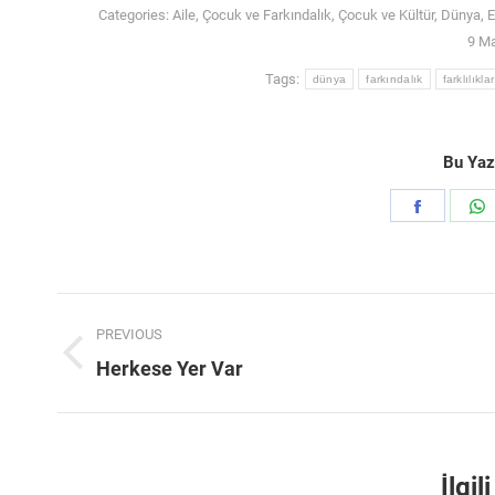
Categories:
Aile
,
Çocuk ve Farkındalık
,
Çocuk ve Kültür
,
Dünya
,
E
9 M
Tags:
dünya
farkındalık
farklılıklar
Bu Yazı
Share
S
on
Faceboo
Post
PREVIOUS
navigation
Previous
Herkese Yer Var
post:
İlgil