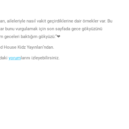
nları, aileleriyle nasıl vakit geçirdiklerine dair örnekler var. Bu
 Yazar bunu vurgulamak için son sayfada gece gökyüzünü
im geceleri baktığım gökyüzü.”❤
d House Kidz Yayınları’ndan.
ndaki
yorum
larını izleyebilirsiniz.