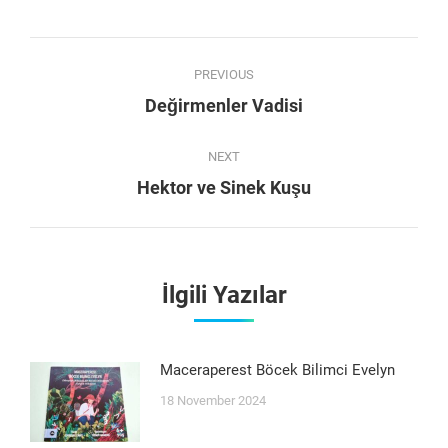
Facebook
WhatsApp
Twitter
Pinterest
Post
PREVIOUS
navigation
Previous
Değirmenler Vadisi
post:
NEXT
Next
Hektor ve Sinek Kuşu
post:
İlgili Yazılar
Maceraperest Böcek Bilimci Evelyn
18 November 2024