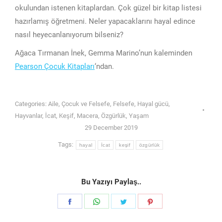
okulundan istenen kitaplardan. Çok güzel bir kitap listesi
hazırlamış öğretmeni. Neler yapacaklarını hayal edince
nasıl heyecanlanıyorum bilseniz?
Ağaca Tırmanan İnek, Gemma Marino’nun kaleminden
Pearson Çocuk Kitapları
‘ndan.
Categories:
Aile
,
Çocuk ve Felsefe
,
Felsefe
,
Hayal gücü
,
Hayvanlar
,
İcat
,
Keşif
,
Macera
,
Özgürlük
,
Yaşam
29 December 2019
Tags:
hayal
İcat
keşif
özgürlük
Bu Yazıyı Paylaş..
Share
Share
Share
Share
on
on
on
on