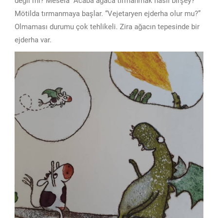
değil mi? Mesela “Acaba ağaca tırmanmak nasıl birşey?”
Mötilda tırmanmaya başlar. “Vejetaryen ejderha olur mu?”
Olmaması durumu çok tehlikeli. Zira ağacın tepesinde bir
ejderha var.