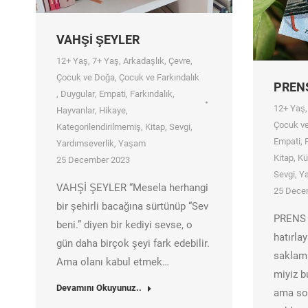
VAHŞİ ŞEYLER
12+ Yaş
,
7+ Yaş
,
Arkadaşlık
,
Çevre
,
Çocuk ve Doğa
,
Çocuk ve Farkındalık
PREN
,
Duygular
,
Empati
,
Farkındalık
,
12+ Yaş
Hayvanlar
,
Hikaye
,
Çocuk ve
Kategorilendirilmemiş
,
Kitap
,
Sevgi
,
Empati
,
Yardımseverlik
,
Yaşam
Kitap
,
Kü
25 December 2023
Sevgi
,
Ya
VAHŞİ ŞEYLER “Mesela herhangi
25 Dece
bir şehirli bacağına sürtünüp “Sev
PRENS
beni.” diyen bir kediyi sevse, o
hatırl
gün daha birçok şeyi fark edebilir.
saklamb
Ama olanı kabul etmek…
miyiz 
Devamını Okuyunuz..
ama so