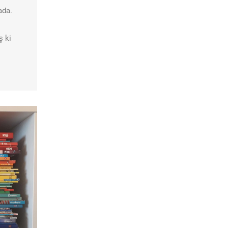
ada.
ş ki