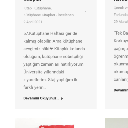
Çocuk ve
Kitap
,
Kütüphane
,
Farkında
Kütüphane Kitapları - İncelenen
29 Marc
2 April 2021
“Tek B
57.Kütüphane Haftası geride
Korkuyo
kalmış olabilir. Ama kütüphane
çağrışt
sevgimiz bâki❤ Kitaplık kolunda
öğrenm
olduğum, kütüphane nöbetçiliği
okunmas
yaptığım zamanları hatırlıyorum.
okumayı
Üniversite yıllarındaki
canlan
ziyaretlerim. Staj yaptığım iki
farklı yerin…
Devamın
Devamını Okuyunuz..