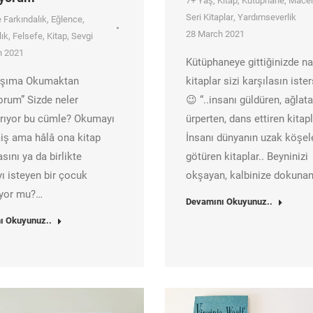
7+ Yaş
,
Kitap
,
Kütüphane
,
Mace
Seri Kitaplar
,
Yardımseverlik
 Farkındalık
,
Eğlence
,
28 March 2021
lık
,
Felsefe
,
Kitap
,
Sevgi
h 2021
Kütüphaneye gittiğinizde na
aşıma Okumaktan
kitaplar sizi karşılasın ister
rum” Sizde neler
😉 “..insanı güldüren, ağlata
ırıyor bu cümle? Okumayı
ürperten, dans ettiren kitapl
iş ama hâlâ ona kitap
İnsanı dünyanın uzak köşel
ını ya da birlikte
götüren kitaplar.. Beyninizi
 isteyen bir çocuk
okşayan, kalbinize dokuna
ıyor mu?…
Devamını Okuyunuz..
ı Okuyunuz..