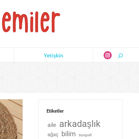
Yetişkin
Search:
Instagram
page
opens
in
new
window
Etiketler
arkadaşlık
aile
bilim
ağaç
biyografi