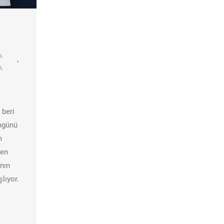
p
,
ı
,
 beri
ngünü
m
men
nın
lıyor.