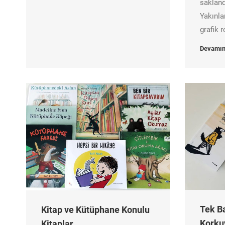
sakland
Yakınla
grafik
Devamın
Tek B
Kitap ve Kütüphane Konulu
Korku
Kitaplar