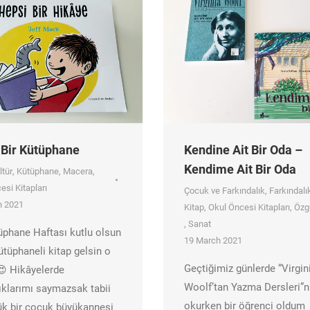
 Bir Kütüphane
Kendine Ait Bir Oda –
Kendime Ait Bir Oda
ltür
,
Kütüphane
,
Macera
,
esi Kitapları
Çocuk ve Farkındalık
,
Farkındalı
h 2021
Kitap
,
Okul Öncesi Kitapları
,
Özg
,
Sanat
üphane Haftası kutlu olsun
19 March 2021
kütüphaneli kitap gelsin o
Geçtiğimiz günlerde “Virgin
 Hikâyelerde
Woolf’tan Yazma Dersleri”n
ıklarımı saymazsak tabii
okurken bir öğrenci oldum
k bir çocuk büyükannesi