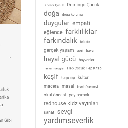
Domingo Çocuk
Dinozor Çocuk
doğa
doğa koruma
duygular
empati
farklılıklar
eğlence
farkındalık
felsefe
k
,
gerçek yaşam
gezi
hayal
hayal gücü
hayvanlar
Hep Çocuk Hep Kitap
hayvan sevgisi
keşif
kültür
kurgu dışı
macera
masal
Nesin Yayınevi
urluk
okul öncesi
paylaşmak
arika
redhouse kidz yayınları
Bu
sevgi
sanat
yardımseverlik
an Gibi