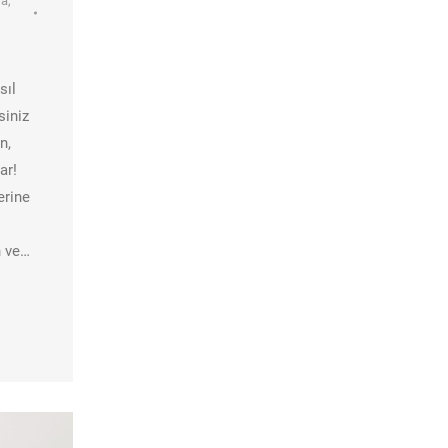
ra
,
sıl
siniz
n,
ar!
erine
n ve…