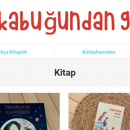
kça Kitaplık
Kütüphaneden
Kitap