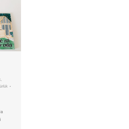
k
,
ürlük
ia
i