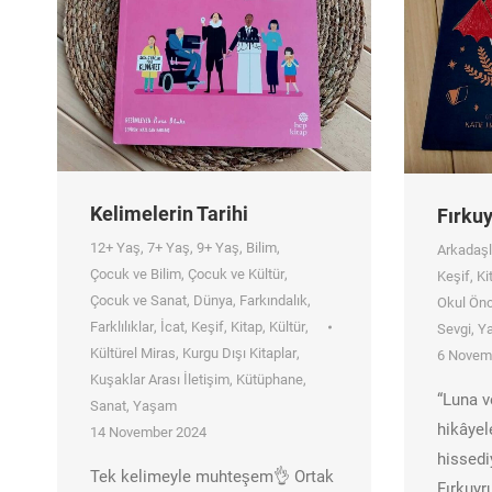
Kelimelerin Tarihi
Fırkuy
12+ Yaş
,
7+ Yaş
,
9+ Yaş
,
Bilim
,
Arkadaşl
Çocuk ve Bilim
,
Çocuk ve Kültür
,
Keşif
,
Ki
Çocuk ve Sanat
,
Dünya
,
Farkındalık
,
Okul Önc
Farklılıklar
,
İcat
,
Keşif
,
Kitap
,
Kültür
,
Sevgi
,
Ya
Kültürel Miras
,
Kurgu Dışı Kitaplar
,
6 Novem
Kuşaklar Arası İletişim
,
Kütüphane
,
“Luna v
Sanat
,
Yaşam
hikâyel
14 November 2024
hissedi
Tek kelimeyle muhteşem👌 Ortak
Fırkuyru