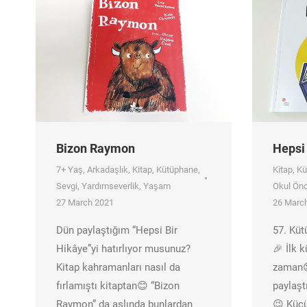
Bizon Raymon
Hepsi
7+ Yaş
,
Arkadaşlık
,
Kitap
,
Kütüphane
,
Kitap
,
Kü
Sevgi
,
Yardımseverlik
,
Yaşam
Okul Önc
27 March 2021
26 Marc
Dün paylaştığım “Hepsi Bir
57. Küt
Hikâye”yi hatırlıyor musunuz?
🎉 İlk 
Kitap kahramanları nasıl da
zaman
fırlamıştı kitaptan😊 “Bizon
paylaşt
Raymon” da aslında bunlardan
😉 Küçü