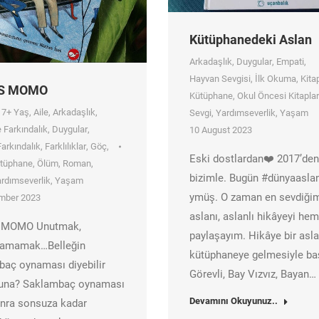
Kütüphanedeki Aslan
Arkadaşlık
,
Duygular
,
Empati
,
Hayvan Sevgisi
,
İlk Okuma
,
Kita
S MOMO
Kütüphane
,
Okul Öncesi Kitaplar
,
7+ Yaş
,
Aile
,
Arkadaşlık
,
Sevgi
,
Yardımseverlik
,
Yaşam
 Farkındalık
,
Duygular
,
10 August 2023
Farkındalık
,
Farklılıklar
,
Göç
,
Eski dostlardan❤️ 2017’den
tüphane
,
Ölüm
,
Roman
,
bizimle. Bugün #dünyaasla
rdımseverlik
,
Yaşam
ymüş. O zaman en sevdiği
mber 2023
aslanı, aslanlı hikâyeyi he
 MOMO Unutmak,
paylaşayım. Hikâye bir asla
ayamamak…Belleğin
kütüphaneye gelmesiyle baş
aç oynaması diyebilir
Görevli, Bay Vızvız, Bayan…
buna? Saklambaç oynaması
Devamını Okuyunuz..
nra sonsuza kadar