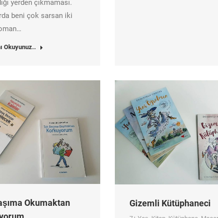
ığı yerden çıkmaması.
rda beni çok sarsan iki
 roman…
ı Okuyunuz..
aşıma Okumaktan
Gizemli Kütüphaneci
yorum