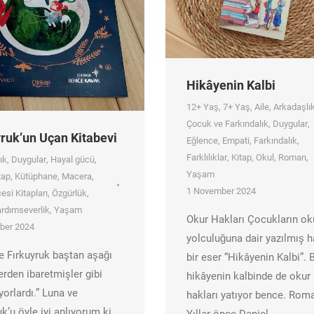
Hikâyenin Kalbi
12+ Yaş
,
7+ Yaş
,
Aile
,
Arkadaşlı
Çocuk ve Farkındalık
,
Duygular
,
ruk’un Uçan Kitabevi
Eğlence
,
Empati
,
Farkındalık
,
Farklılıklar
,
Kitap
,
Okul
,
Roman
,
ık
,
Duygular
,
Hayal gücü
,
Yaşam
tap
,
Kütüphane
,
Macera
,
1 November 2024
esi Kitapları
,
Özgürlük
,
rdımseverlik
,
Yaşam
Okur Hakları Çocukların ok
ber 2024
yolculuğuna dair yazılmış h
e Fırkuyruk baştan aşağı
bir eser “Hikâyenin Kalbi”. 
erden ibaretmişler gibi
hikâyenin kalbinde de okur
yorlardı.” Luna ve
hakları yatıyor bence. Rom
k’u öyle iyi anlıyorum ki.