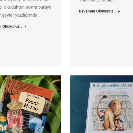
Yıllar önce Daniel…
abı okuduktan sonra buraya
Devamını Okuyunuz..
ir şeyler yazdığımda…
ı Okuyunuz..