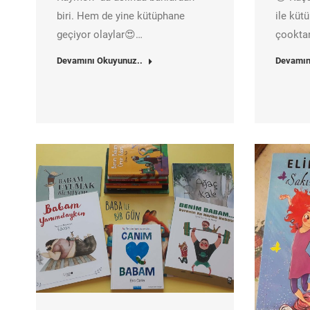
biri. Hem de yine kütüphane
ile küt
geçiyor olaylar😍…
çooktan
Devamını Okuyunuz..
Devamın