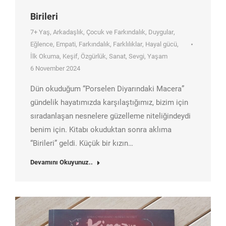
Birileri
7+ Yaş
,
Arkadaşlık
,
Çocuk ve Farkındalık
,
Duygular
,
Eğlence
,
Empati
,
Farkındalık
,
Farklılıklar
,
Hayal gücü
,
İlk Okuma
,
Keşif
,
Özgürlük
,
Sanat
,
Sevgi
,
Yaşam
6 November 2024
Dün okuduğum “Porselen Diyarındaki Macera”
gündelik hayatımızda karşılaştığımız, bizim için
sıradanlaşan nesnelere güzelleme niteliğindeydi
benim için. Kitabı okuduktan sonra aklıma
“Birileri” geldi. Küçük bir kızın…
Devamını Okuyunuz..