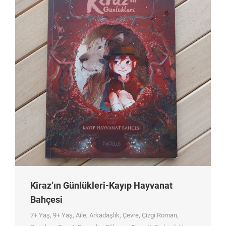
Kiraz’ın Günlükleri-Kayıp Hayvanat
Bahçesi
7+ Yaş
,
9+ Yaş
,
Aile
,
Arkadaşlık
,
Çevre
,
Çizgi Roman
,