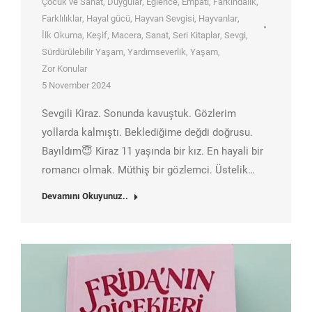
Çocuk ve Sanat
,
Duygular
,
Eğlence
,
Empati
,
Farkındalık
,
Farklılıklar
,
Hayal gücü
,
Hayvan Sevgisi
,
Hayvanlar
,
İlk Okuma
,
Keşif
,
Macera
,
Sanat
,
Seri Kitaplar
,
Sevgi
,
Sürdürülebilir Yaşam
,
Yardımseverlik
,
Yaşam
,
Zor Konular
5 November 2024
Sevgili Kiraz. Sonunda kavuştuk. Gözlerim
yollarda kalmıştı. Beklediğime değdi doğrusu.
Bayıldım😇 Kiraz 11 yaşında bir kız. En hayali bir
romancı olmak. Müthiş bir gözlemci. Üstelik…
Devamını Okuyunuz..