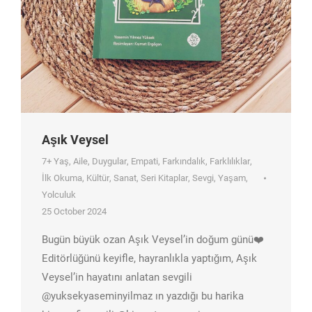
Aşık Veysel
7+ Yaş
,
Aile
,
Duygular
,
Empati
,
Farkındalık
,
Farklılıklar
,
İlk Okuma
,
Kültür
,
Sanat
,
Seri Kitaplar
,
Sevgi
,
Yaşam
,
Yolculuk
25 October 2024
Bugün büyük ozan Aşık Veysel’in doğum günü❤️
Editörlüğünü keyifle, hayranlıkla yaptığım, Aşık
Veysel’in hayatını anlatan sevgili
@yuksekyaseminyilmaz ın yazdığı bu harika