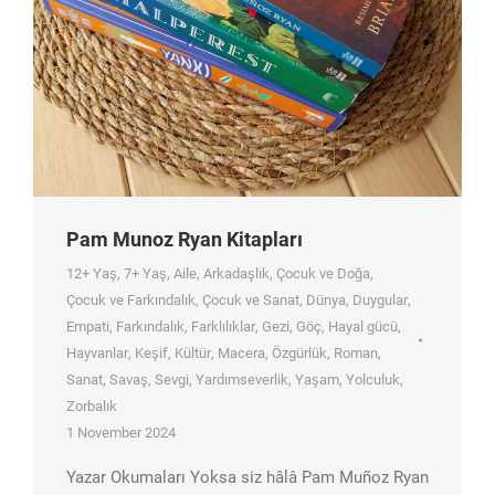
Pam Munoz Ryan Kitapları
12+ Yaş
,
7+ Yaş
,
Aile
,
Arkadaşlık
,
Çocuk ve Doğa
,
Çocuk ve Farkındalık
,
Çocuk ve Sanat
,
Dünya
,
Duygular
,
Empati
,
Farkındalık
,
Farklılıklar
,
Gezi
,
Göç
,
Hayal gücü
,
Hayvanlar
,
Keşif
,
Kültür
,
Macera
,
Özgürlük
,
Roman
,
Sanat
,
Savaş
,
Sevgi
,
Yardımseverlik
,
Yaşam
,
Yolculuk
,
Zorbalık
1 November 2024
Yazar Okumaları Yoksa siz hâlâ Pam Muñoz Ryan