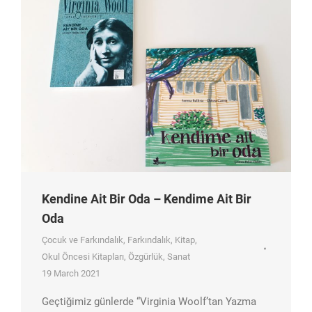
Kendine Ait Bir Oda – Kendime Ait Bir
Oda
Çocuk ve Farkındalık
,
Farkındalık
,
Kitap
,
Okul Öncesi Kitapları
,
Özgürlük
,
Sanat
19 March 2021
Geçtiğimiz günlerde “Virginia Woolf’tan Yazma