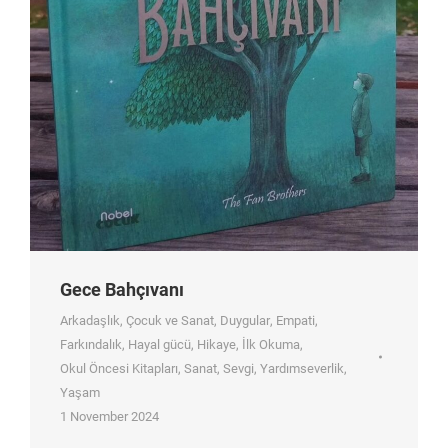
Gece Bahçıvanı
Arkadaşlık
,
Çocuk ve Sanat
,
Duygular
,
Empati
,
Farkındalık
,
Hayal gücü
,
Hikaye
,
İlk Okuma
,
Okul Öncesi Kitapları
,
Sanat
,
Sevgi
,
Yardımseverlik
,
Yaşam
1 November 2024