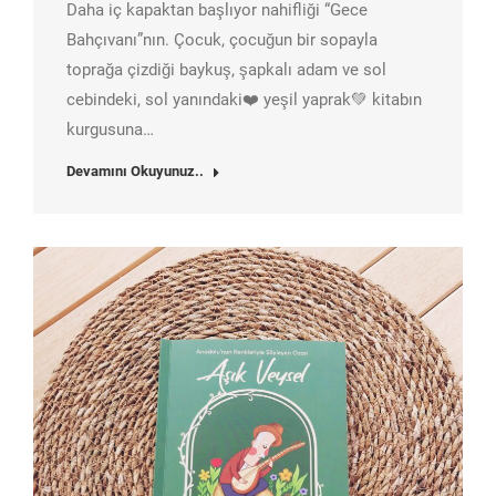
Daha iç kapaktan başlıyor nahifliği “Gece
Bahçıvanı”nın. Çocuk, çocuğun bir sopayla
toprağa çizdiği baykuş, şapkalı adam ve sol
cebindeki, sol yanındaki❤️ yeşil yaprak💚 kitabın
kurgusuna…
Devamını Okuyunuz..