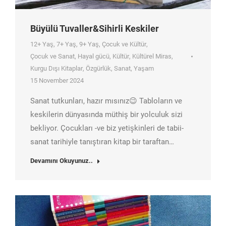
Büyülü Tuvaller&Sihirli Keskiler
12+ Yaş
,
7+ Yaş
,
9+ Yaş
,
Çocuk ve Kültür
,
Çocuk ve Sanat
,
Hayal gücü
,
Kültür
,
Kültürel Miras
,
Kurgu Dışı Kitaplar
,
Özgürlük
,
Sanat
,
Yaşam
15 November 2024
Sanat tutkunları, hazır mısınız😉 Tabloların ve
keskilerin dünyasında müthiş bir yolculuk sizi
bekliyor. Çocukları -ve biz yetişkinleri de tabii-
sanat tarihiyle tanıştıran kitap bir taraftan…
Devamını Okuyunuz..