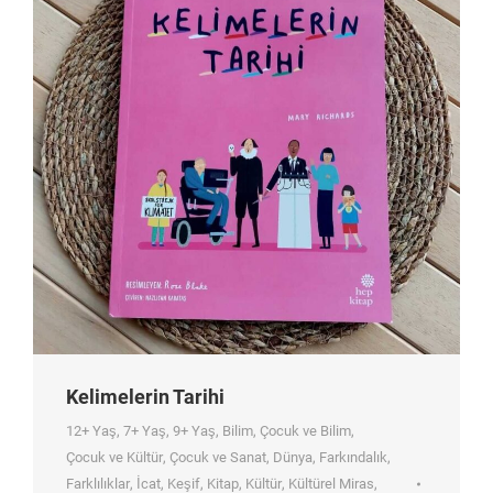
Kelimelerin Tarihi
12+ Yaş
,
7+ Yaş
,
9+ Yaş
,
Bilim
,
Çocuk ve Bilim
,
Çocuk ve Kültür
,
Çocuk ve Sanat
,
Dünya
,
Farkındalık
,
Farklılıklar
,
İcat
,
Keşif
,
Kitap
,
Kültür
,
Kültürel Miras
,