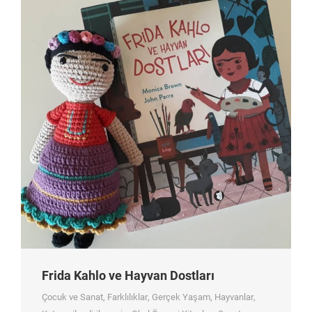
Frida Kahlo ve Hayvan Dostları
Çocuk ve Sanat
,
Farklılıklar
,
Gerçek Yaşam
,
Hayvanlar
,