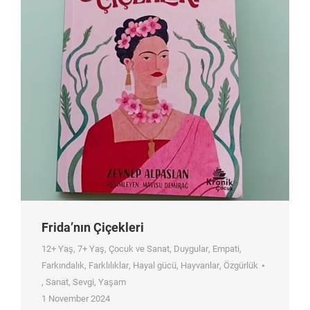
Frida’nın Çiçekleri
12+ Yaş
,
7+ Yaş
,
Çocuk ve Sanat
,
Duygular
,
Empati
,
Farkındalık
,
Farklılıklar
,
Hayal gücü
,
Hayvanlar
,
Özgürlük
,
Sanat
,
Sevgi
,
Yaşam
1 November 2024