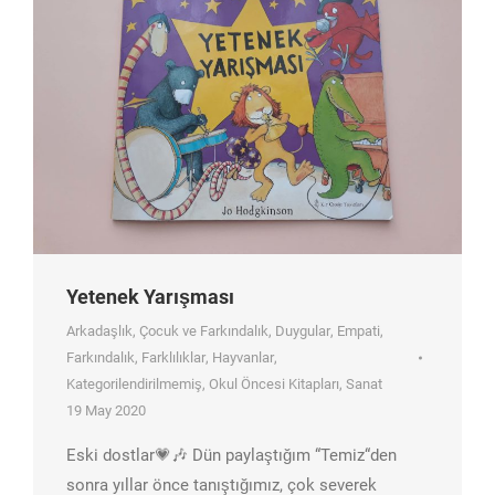
Yetenek Yarışması
Arkadaşlık
,
Çocuk ve Farkındalık
,
Duygular
,
Empati
,
Farkındalık
,
Farklılıklar
,
Hayvanlar
,
Kategorilendirilmemiş
,
Okul Öncesi Kitapları
,
Sanat
19 May 2020
Eski dostlar💗🎶 Dün paylaştığım “Temiz“den
sonra yıllar önce tanıştığımız, çok severek