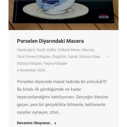
Porselen Diyarındaki Macera
Hayal gücü
,
Keşif
,
Kültür
,
Kültürel Miras
,
Macera
,
Okul Öncesi Kitapları
,
Özgürlük
,
Sanat
,
Sözsüz Kitap
,
Sözsüz Kitaplar
,
Yaşsız Kitaplar
6 November 2024
Porselen diyarında masal tadında bir yolculuk🩵
Bu kitabı ilk gördüğümde ne kadar
heyecanlandığımı hatırlıyorum. Gerçeğin ötesine
geçen, yeni bir gerçeklikte bilinenle, beklenenle
oyunlar oynayan, zihni…
Devamını Okuyunuz..