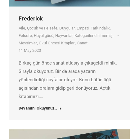
Frederick
Aile
,
Çocuk ve Felsefe
,
Duygular
,
Empati
,
Farkındalık
,
Felsefe
,
Hayal gücü
,
Hayvanlar
,
Kategorilendirilmemiş
,
Mevsimler
,
Okul Öncesi Kitapları
,
Sanat
11 May 2020
Birkaç gün önce sanat atlasıyla çıkageldi minik.
Sırayla okuyoruz. Bir de arada yazarın
yönlendirdiği sayfalar oluyor. Konu bütünlüğü
açısından oralara gidip geri dönüyoruz. Açtık
kitabımızı.…
Devamını Okuyunuz..