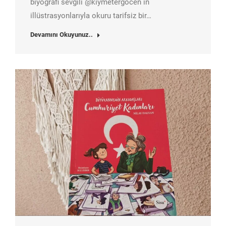
biyografi sevgili @kiymetergocen in
illüstrasyonlarıyla okuru tarifsiz bir…
Devamını Okuyunuz..