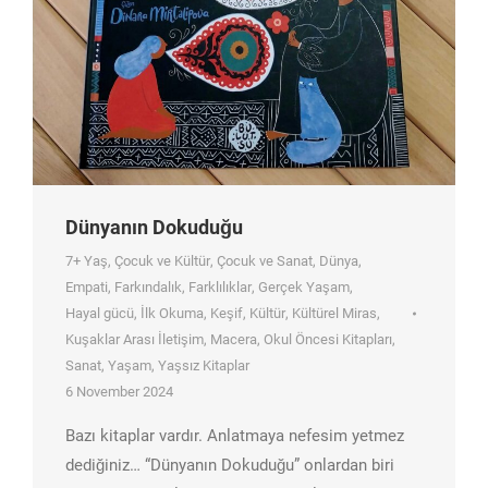
Dünyanın Dokuduğu
7+ Yaş
,
Çocuk ve Kültür
,
Çocuk ve Sanat
,
Dünya
,
Empati
,
Farkındalık
,
Farklılıklar
,
Gerçek Yaşam
,
Hayal gücü
,
İlk Okuma
,
Keşif
,
Kültür
,
Kültürel Miras
,
Kuşaklar Arası İletişim
,
Macera
,
Okul Öncesi Kitapları
,
Sanat
,
Yaşam
,
Yaşsız Kitaplar
6 November 2024
Bazı kitaplar vardır. Anlatmaya nefesim yetmez
dediğiniz… “Dünyanın Dokuduğu” onlardan biri