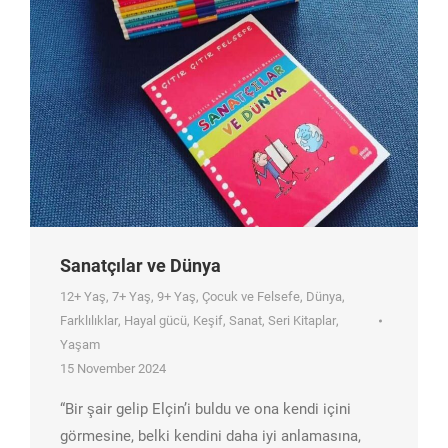
Sanatçılar ve Dünya
12+ Yaş
,
7+ Yaş
,
9+ Yaş
,
Çocuk ve Felsefe
,
Dünya
,
Farklılıklar
,
Hayal gücü
,
Keşif
,
Sanat
,
Seri Kitaplar
,
Yaşam
15 November 2024
“Bir şair gelip Elçin’i buldu ve ona kendi içini
görmesine, belki kendini daha iyi anlamasına,